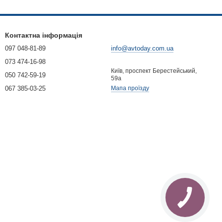
Контактна інформація
097 048-81-89
info@avtoday.com.ua
073 474-16-98
Київ, проспект Берестейський,
050 742-59-19
59а
067 385-03-25
Мапа проїзду