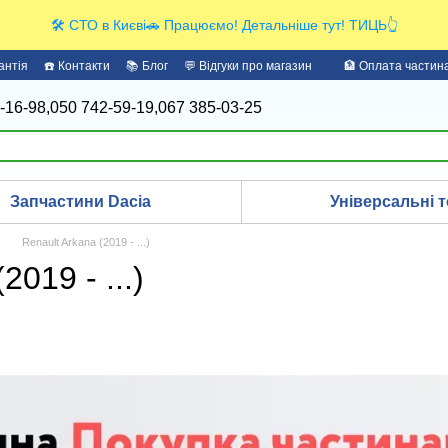
🛠️ СТО в Києві🚗 Працюємо! Детальніше тут! ТИЦЬ👆
антія
☎️ Контакти
📚 Блог
💬 Відгуки про магазин
🏦 Оплата части
-16-98,
050 742-59-19,
067 385-03-25
Запчастини Dacia
Універсальні т
Renault Arkana (2019 - ...)
019 - ...)