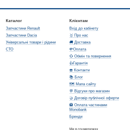
Каталог
Клієнтам
Запчастини Renault
Вхід до кабінету
Запчастини Dacia
🥇 Про нас
Універсальні товари і рідини
🚚 Доставка
СТО
💸Оплата
💱 Обмін та повернення
👍Гарантія
☎️ Контакти
📚 Блог
🗺️ Мапа сайту
💬 Відгуки про магазин
🤝 Договір публічної оферти
🏦 Оплата частинами
Monobank
Бренди
Ми в соцмережах