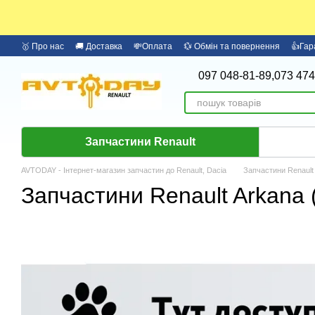
Перейти до основного контенту
🥇 Про нас
🚚 Доставка
💸Оплата
💱 Обмін та повернення
👍Гар
097 048-81-89,
073 474
Запчастини Renault
AVTODAY - Інтернет-магазин запчастин до Renault, Dacia
Запчастини Renault
Запчастини Renault Arkana (2