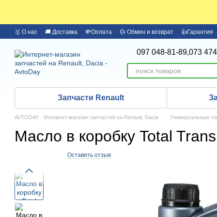
Перейти к основному контенту
🥇 О нас
🚚 Доставка
💸Оплата
💱 Обмен и возврат
👍Гарантия
🏦 Оплата частями Monobank
Бренды
097 048-81-89,
073 474
Запчасти Renault
З
AVTODAY - Интернет-магазин запчастей на Renault, Dacia
Универсальные то
Масло в коробку Total Tran
Артикул: 201278
Оставить отзыв