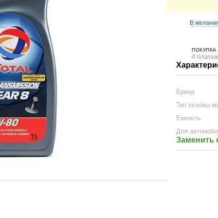
В желани
ПОКУПКА
4 платеж
Характери
Бренд
Тип основы м
Емкость
Для автомоби
Заменить 