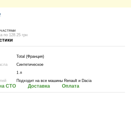
я
 ЧАСТЯМИ
а по 128.25 грн
стики
Total (Франция)
асла
Синтетическое
1 л
лей
Подходит на все машины Renault и Dacia
на СТО
Доставка
Оплата