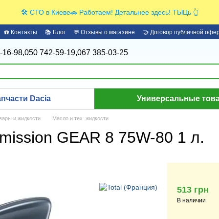
🛠️ СТО в Киеве🚗 Работаем! Детальнее здесь! ТЫЦь 👆
☎️ Контакты
📚 Блог
💬 Отзывы о магазине
🤝 Договор публичной офе
-16-98,
050 742-59-19,
067 385-03-25
апчасти Dacia
Универсальные това
вары и жидкости
Масло и тех. жидкости
smission GEAR 8 75W-80 1 л.
513 грн
В наличии