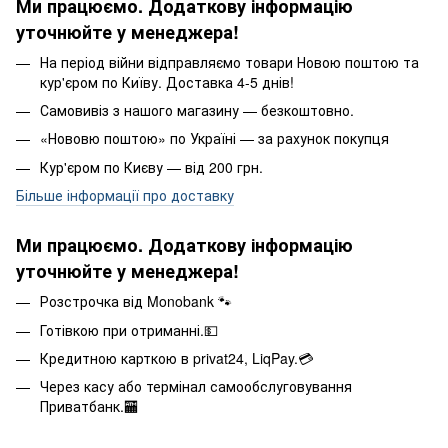
Ми працюємо. Додаткову інформацію
уточнюйте у менеджера!
На період війни відправляємо товари Новою поштою та
кур'єром по Київу. Доставка 4-5 днів!
Самовивіз з нашого магазину — безкоштовно.
«Нововю поштою» по Україні — за рахунок покупця
Кур'єром по Києву — від 200 грн.
Більше інформації про доставку
Ми працюємо. Додаткову інформацію
уточнюйте у менеджера!
Розстрочка від Monobank 🐾
Готівкою при отриманні.💵
Кредитною карткою в privat24, LiqPay.💳
Через касу або термінал самообслуговування
Приватбанк.🏧