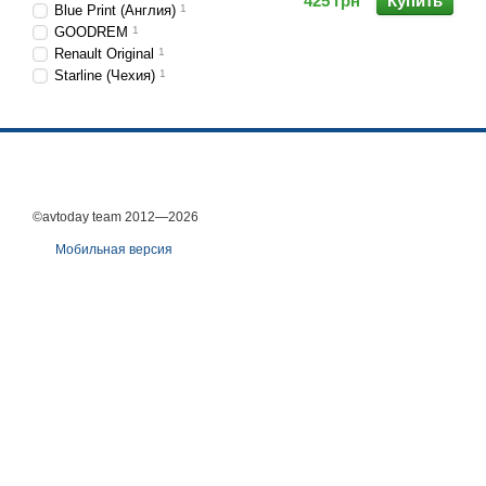
425 грн
Купить
Blue Print (Англия)
1
GOODREM
1
Renault Original
1
Starline (Чехия)
1
©avtoday team 2012—2026
Мобильная версия