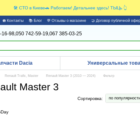
🛠️ СТО в Киеве🚗 Работаем! Детальнее здесь! ТЫЦь 👆
☎️ Контакты
📚 Блог
💬 Отзывы о магазине
🤝 Договор публичной офе
-16-98,
050 742-59-19,
067 385-03-25
апчасти Dacia
Универсальные това
Renault Trafic, Master
Renault Master 3 (2010 — 2024)
Фильтр
ult Master 3
по популярност
Сортировка: