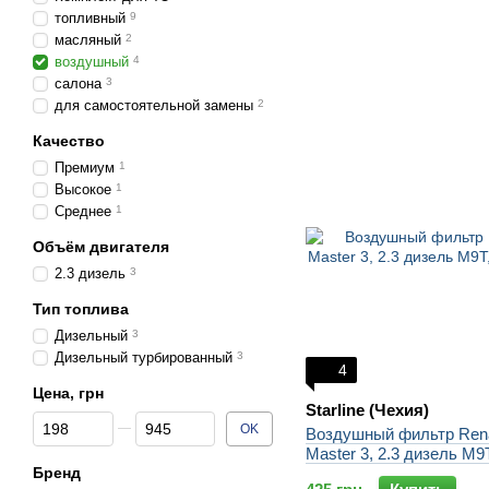
топливный
9
масляный
2
воздушный
4
салона
3
для самостоятельной замены
2
Качество
Премиум
1
Высокое
1
Среднее
1
Объём двигателя
2.3 дизель
3
Тип топлива
Дизельный
3
Дизельный турбированный
3
4
Цена, грн
Starline (Чехия)
От Цена, грн
До Цена, грн
OK
Воздушный фильтр Rena
Master 3, 2.3 дизель M9T,
Бренд