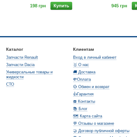
198 грн
Купить
945 грн
Каталог
Клиентам
Запчасти Renault
Вход в личный кабинет
Запчасти Dacia
🥇 О нас
Универсальные товары и
🚚 Доставка
жидкости
💸Оплата
СТО
💱 Обмен и возврат
👍Гарантия
☎️ Контакты
📚 Блог
🗺️ Карта сайта
💬 Отзывы о магазине
🤝 Договор публичной оферты