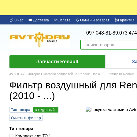
Перейти к основному контенту
🥇 О нас
🚚 Доставка
💸Оплата
💱 Обмен и возврат
👍Гарантия
🏦 Оплата частями Monobank
Бренды
097 048-81-89,
073 474
Запчасти Renault
З
AVTODAY - Интернет-магазин запчастей на Renault, Dacia
Запчасти Renault
Фильтр воздушный для Rena
(2010 - ...)
Тип товара:
воздушный
Очистить фильтр
Тип товара
Комплект для ТО
1