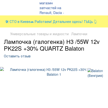
🛠️ СТО в Киеве🚗 Работаем! Детальнее здесь! ТЫЦь 👆
Универсальные товары и жидкости
Лампочки
Лампочка (галогенка) Н3 /55W 12v
PK22S +30% QUARTZ Balaton
Оставить отзыв