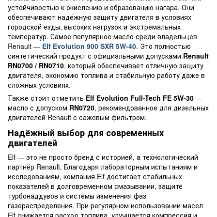
устойчивостью к окислению и образованию нагара. Они
обеспечивают надёжную защиту двигателя в условиях
городской езды, высоких нагрузок и экстремальных
температур. Самое популярное масло среди владельцев
Renault —
Elf Evolution 900 SXR 5W-40
. Это полностью
синтетический продукт с официальными допусками
Renault
RN0700 / RN0710
, который обеспечивает отличную защиту
двигателя, экономию топлива и стабильную работу даже в
сложных условиях.
Также стоит отметить
Elf Evolution Full-Tech FE 5W-30
—
масло с допуском
RN0720
, рекомендованное для дизельных
двигателей Renault с сажевым фильтром.
Надёжный выбор для современных
двигателей
Elf — это не просто бренд с историей, а технологический
партнёр Renault. Благодаря лабораторным испытаниям и
исследованиям, компания Elf достигает стабильных
показателей в долговременном смазывании, защите
турбонаддувов и системы изменения фаз
газораспределения. При регулярном использовании масел
Elf снижается расход топлива, улучшается компрессия и