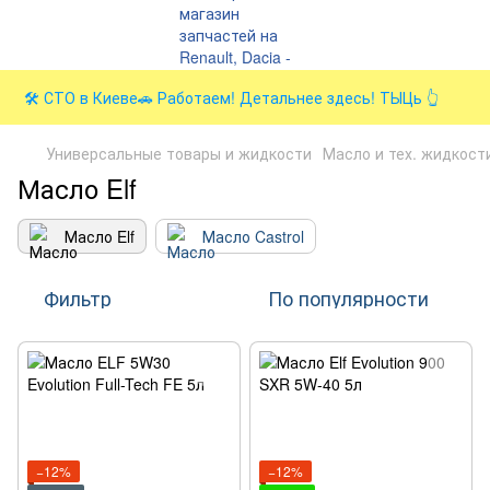
🛠️ СТО в Киеве🚗 Работаем! Детальнее здесь! ТЫЦь 👆
Универсальные товары и жидкости
Масло и тех. жидкост
Масло Elf
Масло Elf
Масло Castrol
Фильтр
По популярности
−12%
−12%