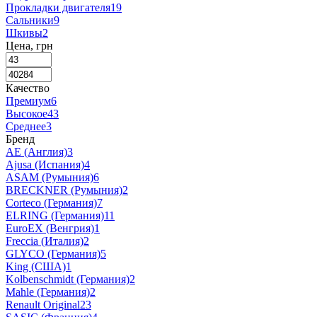
Прокладки двигателя
19
Сальники
9
Шкивы
2
Цена, грн
Качество
Премиум
6
Высокое
43
Среднее
3
Бренд
AE (Англия)
3
Ajusa (Испания)
4
ASAM (Румыния)
6
BRECKNER (Румыния)
2
Corteco (Германия)
7
ELRING (Германия)
11
EuroEX (Венгрия)
1
Freccia (Италия)
2
GLYCO (Германия)
5
King (США)
1
Kolbenschmidt (Германия)
2
Mahle (Германия)
2
Renault Original
23