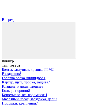
Вперед
Фильтр
Тип товара
Болты, заглушки, крышка ГРМ
2
Вкладыши
8
Головка блока цилиндров
1
Картер, щуп, пробка, защита
7
Клапана, направляющие
8
Кольца, поршни
8
Коромысло, ось коромысла
1
Масляный насос, звездочка, цепь
2
Подушки, крепления
7