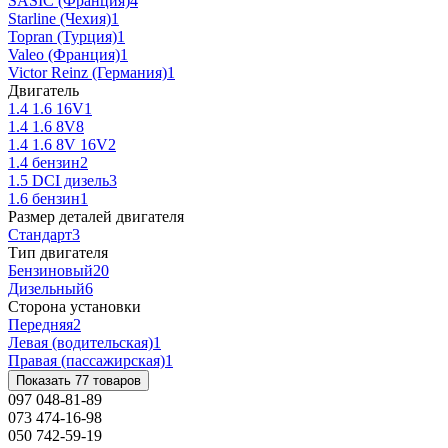
SASIC (Франция)
4
Starline (Чехия)
1
Topran (Турция)
1
Valeo (Франция)
1
Victor Reinz (Германия)
1
Двигатель
1.4 1.6 16V
1
1.4 1.6 8V
8
1.4 1.6 8V 16V
2
1.4 бензин
2
1.5 DCI дизель
3
1.6 бензин
1
Размер деталей двигателя
Стандарт
3
Тип двигателя
Бензиновый
20
Дизельный
6
Сторона установки
Передняя
2
Левая (водительская)
1
Правая (пассажирская)
1
Показать 77 товаров
097 048-81-89
073 474-16-98
050 742-59-19