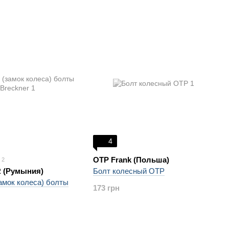
4
OTP Frank (Польша)
2
 (Румыния)
Болт колесный OTP
амок колеса) болты
173 грн