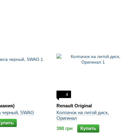
4
мания)
Renault Original
а черный, SWAG
Колпачок на литой диск,
Оригинал
Купить
398 грн
Купить