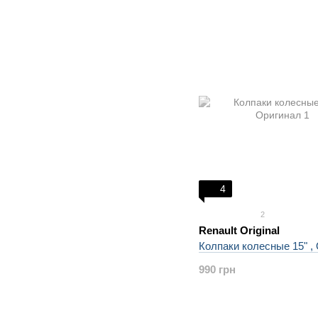
4
2
Renault Original
Колпаки колесные 15" ,
990 грн