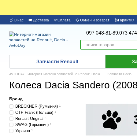
Перейти к основному контенту
🥇 О нас
🚚 Доставка
💸Оплата
💱 Обмен и возврат
👍Гарантия
🏦 Оплата частями Monobank
Бренды
097 048-81-89,
073 474
Запчасти Renault
З
AVTODAY - Интернет-магазин запчастей на Renault, Dacia
Запчасти Dacia
Колеса Dacia Sandero (2008
Бренд
BRECKNER (Румыния)
1
OTP Frank (Польша)
1
Renault Original
8
SWAG (Германия)
1
Украина
1