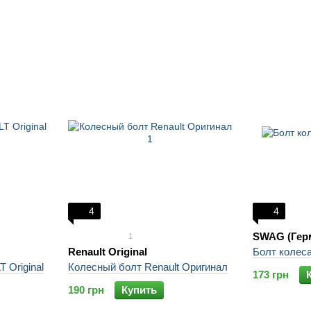
4
4
SWAG (Гер
1
Renault Original
Болт колес
 Original
Колесный болт Renault Оригинал
173 грн
190 грн
Купить