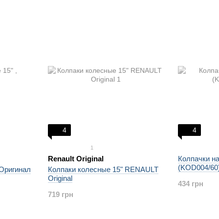
4
4
1
Renault Original
Колпачки н
(KOD004/60
 Оригинал
Колпаки колесные 15" RENAULT
Original
434 грн
719 грн