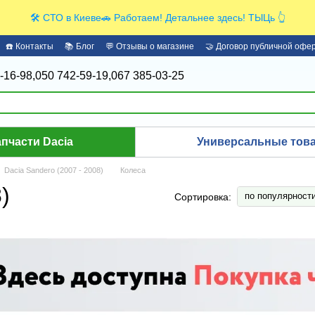
🛠️ СТО в Киеве🚗 Работаем! Детальнее здесь! ТЫЦь 👆
☎️ Контакты
📚 Блог
💬 Отзывы о магазине
🤝 Договор публичной офе
-16-98,
050 742-59-19,
067 385-03-25
апчасти Dacia
Универсальные това
Dacia Sandero (2007 - 2008)
Колеса
)
по популярност
Сортировка: