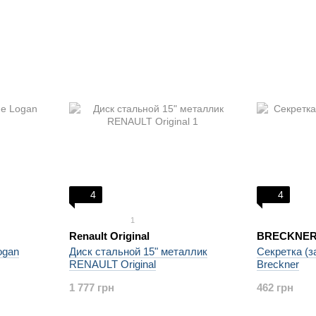
4
4
1
Renault Original
BRECKNER
Диск стальной 15" металлик
Секретка (з
ogan
RENAULT Original
Breckner
1 777 грн
462 грн