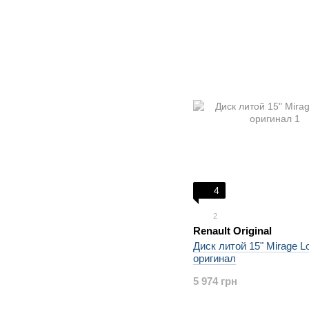
4
2
Renault Original
Диск литой 15" Mirage L
оригинал
5 974 грн