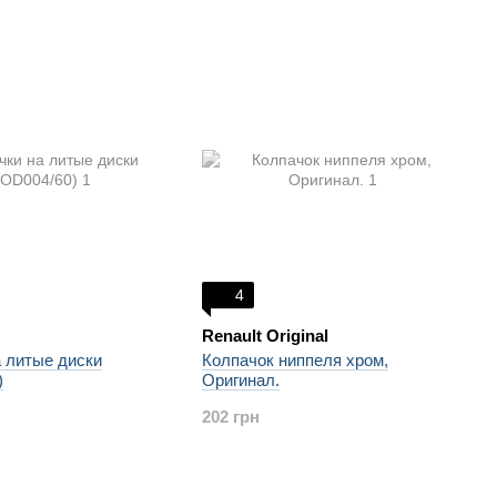
4
Renault Original
а литые диски
Колпачок ниппеля хром,
)
Оригинал.
202 грн