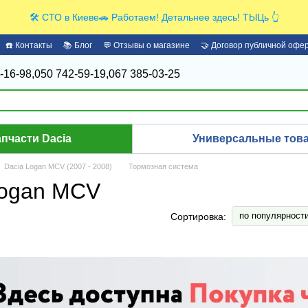
🛠️ СТО в Киеве🚗 Работаем! Детальнее здесь! ТЫЦь 👆
☎️ Контакты
📚 Блог
💬 Отзывы о магазине
🤝 Договор публичной офе
-16-98,
050 742-59-19,
067 385-03-25
апчасти Dacia
Универсальные това
Dacia Logan MCV (2007 - 2008)
Тормозная система
Logan MCV
по популярност
Сортировка: