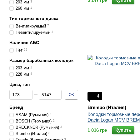
5 147 грн
Купить
203 мм
3
260 мм
1
Тип тормозного диска
Вентилируемый
7
Невентилируемый
3
Наличие АБС
Нет
52
Размер барабанных колодок
203 мм
1
228 мм
4
Цена, грн
От Цена, грн
До Цена, грн
OK
4
Бренд
Brembo (Италия)
Колодки тормозные пер
ASAM (Румыния)
8
Dacia Logan MCV BRE
BOSCH (Германия)
2
BRECKNER (Румыния)
2
1 016 грн
Купить
Brembo (Италия)
3
Ferodo (Великобритания)
3