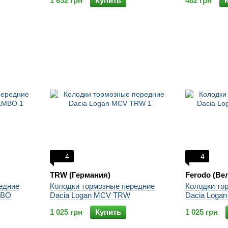
1 632 грн
Купить
482 грн
4
4
TRW (Германия)
Ferodo (Ве
едние
Колодки тормозные передние
Колодки то
MBO
Dacia Logan MCV TRW
Dacia Log
1 025 грн
Купить
1 025 грн