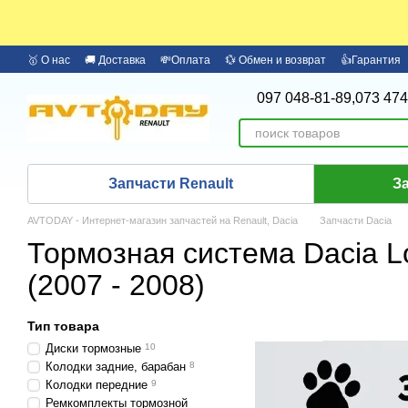
Перейти к основному контенту
🥇 О нас
🚚 Доставка
💸Оплата
💱 Обмен и возврат
👍Гарантия
🏦 Оплата частями Monobank
Бренды
097 048-81-89,
073 474
Запчасти Renault
З
AVTODAY - Интернет-магазин запчастей на Renault, Dacia
Запчасти Dacia
Тормозная система Dacia 
(2007 - 2008)
Тип товара
Диски тормозные
10
Колодки задние, барабан
8
Колодки передние
9
Ремкомплекты тормозной