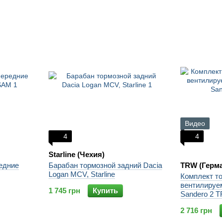
Видео
4
4
Starline (Чехия)
едние
Барабан тормозной задний Dacia
TRW (Герм
Logan MCV, Starline
Комплект т
вентилируем
1 745 грн
Купить
Sandero 2 
2 716 грн