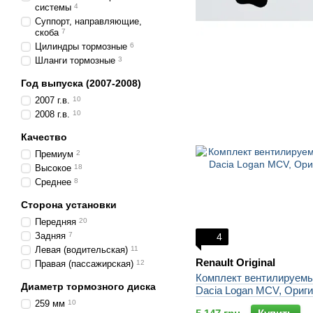
системы
4
Суппорт, направляющие,
скоба
7
Цилиндры тормозные
6
Шланги тормозные
3
Год выпуска (2007-2008)
2007 г.в.
10
2008 г.в.
10
Качество
Премиум
2
Высокое
18
Среднее
8
Сторона установки
Передняя
20
Задняя
7
4
Левая (водительская)
11
Renault Original
Правая (пассажирская)
12
Комплект вентилируемы
Диаметр тормозного диска
Dacia Logan MCV, Ориг
259 мм
10