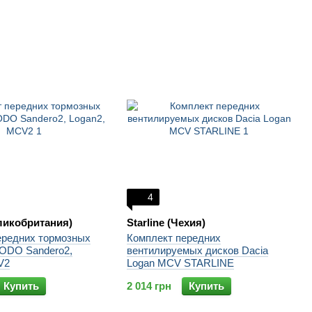
4
ликобритания)
Starline (Чехия)
ередних тормозных
Комплект передних
ODO Sandero2,
вентилируемых дисков Dacia
V2
Logan MCV STARLINE
Купить
2 014 грн
Купить