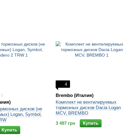
4
Brembo (Италия)
1
ания)
Комплект не вентилируемых
тормозных дисков Dacia Logan
ормозных дисков (не
MCV, BREMBO
ых) Logan, Symbol,
TRW
3 497 грн
Купить
Купить