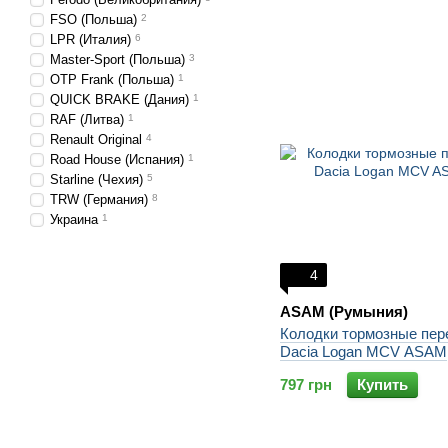
FSO (Польша)
2
LPR (Италия)
6
Master-Sport (Польша)
3
OTP Frank (Польша)
1
QUICK BRAKE (Дания)
1
RAF (Литва)
1
Renault Original
4
Road House (Испания)
1
Starline (Чехия)
5
TRW (Германия)
8
Украина
1
4
ASAM (Румыния)
Колодки тормозные пер
Dacia Logan MCV ASAM
797 грн
Купить