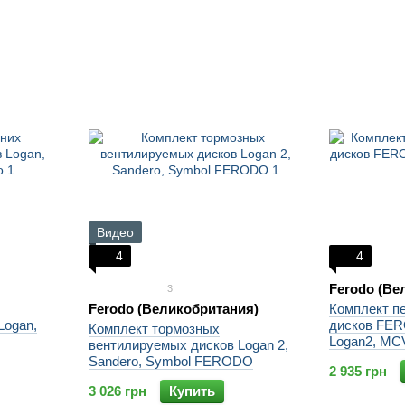
Видео
4
4
Ferodo (Ве
3
Ferodo (Великобритания)
Комплект п
Logan,
дисков FER
Комплект тормозных
Logan2, MC
вентилируемых дисков Logan 2,
Sandero, Symbol FERODO
2 935 грн
3 026 грн
Купить