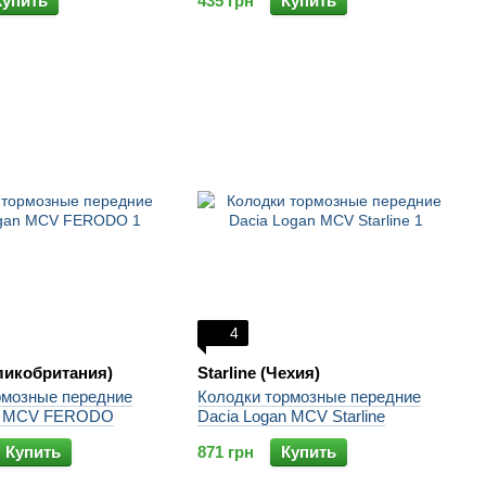
Купить
435 грн
Купить
4
ликобритания)
Starline (Чехия)
рмозные передние
Колодки тормозные передние
an MCV FERODO
Dacia Logan MCV Starline
Купить
871 грн
Купить