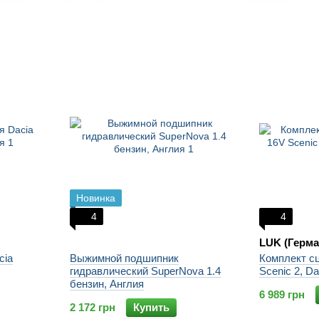
Новинка
4
4
LUK (Герма
cia
Выжимной подшипник
Комплект с
гидравлический SuperNova 1.4
Scenic 2, D
бензин, Англия
6 989 грн
2 172 грн
Купить