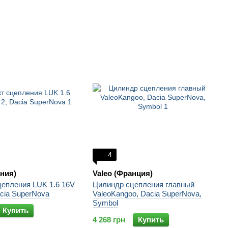
4
ния)
Valeo (Франция)
цепления LUK 1.6 16V
Цилиндр сцепления главный
acia SuperNova
ValeoKangoo, Dacia SuperNova,
Symbol
Купить
4 268 грн
Купить