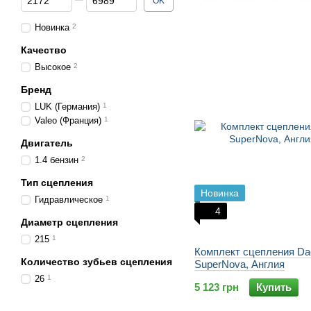
OK
Новинка
2
Качество
Высокое
2
Бренд
LUK (Германия)
1
Valeo (Франция)
1
Двигатель
1.4 бензин
2
Тип сцепления
Новинка
Гидравлическое
1
4
Диаметр сцепления
215
1
Комплект сцепления Da
Количество зубьев сцепления
SuperNova, Англия
26
1
5 123 грн
Купить