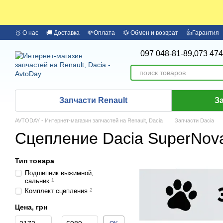
Перейти к основному контенту
🥇 О нас
🚚 Доставка
💸Оплата
💱 Обмен и возврат
👍Гарантия
🏦 Оплата частями Monobank
Бренды
097 048-81-89,
073 474
Запчасти Renault
З
AVTODAY - Интернет-магазин запчастей на Renault, Dacia
Запчасти Dacia
Сцепление Dacia SuperNova
Тип товара
Подшипник выжимной,
сальник
1
Комплект сцепления
2
Цена, грн
От Цена, грн
До Цена, грн