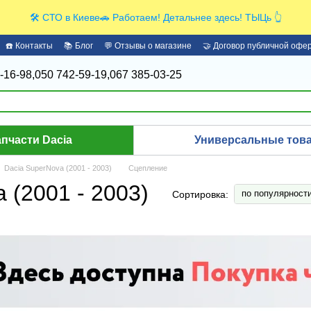
🛠️ СТО в Киеве🚗 Работаем! Детальнее здесь! ТЫЦь 👆
☎️ Контакты
📚 Блог
💬 Отзывы о магазине
🤝 Договор публичной офе
-16-98,
050 742-59-19,
067 385-03-25
апчасти Dacia
Универсальные това
Dacia SuperNova (2001 - 2003)
Сцепление
 (2001 - 2003)
по популярност
Сортировка: