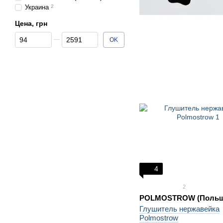
Украина
2
Цена, грн
От Цена, грн
До Цена, грн
OK
4
2
POLMOSTROW (Польш
Глушитель нержавейка
Polmostrow