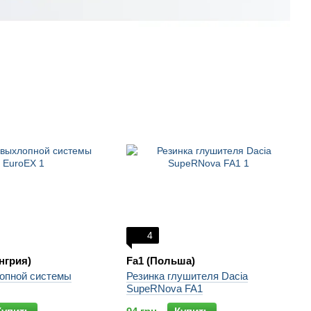
4
нгрия)
Fa1 (Польша)
опной системы
Резинка глушителя Dacia
SupeRNova FA1