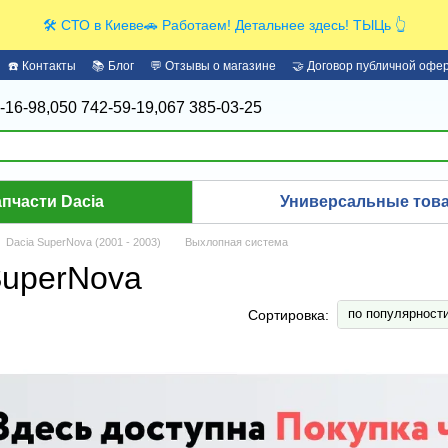
🛠️ СТО в Киеве🚗 Работаем! Детальнее здесь! ТЫЦь 👆
☎️ Контакты
📚 Блог
💬 Отзывы о магазине
🤝 Договор публичной офе
-16-98,
050 742-59-19,
067 385-03-25
апчасти Dacia
Универсальные това
Dacia SuperNova (2001 - 2003)
Выхлопная система
SuperNova
по популярност
Сортировка: