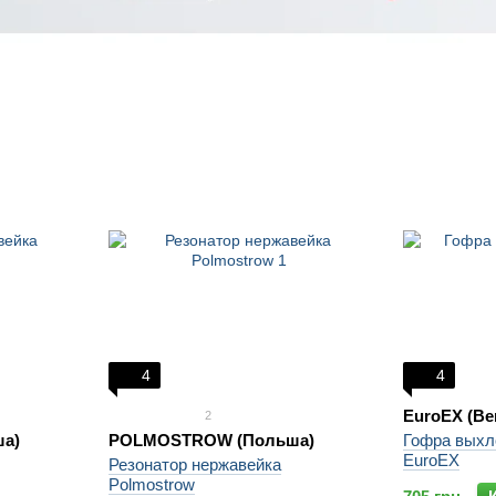
4
4
EuroEX (Ве
2
а)
POLMOSTROW (Польша)
Гофра выхл
EuroEX
Резонатор нержавейка
Polmostrow