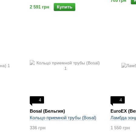
705 грн
2 591 грн
Купить
4
4
Bosal (Бельгия)
EuroEX (Ве
Кольцо приемной трубы (Bosal)
Ламбда зон
336 грн
1 550 грн