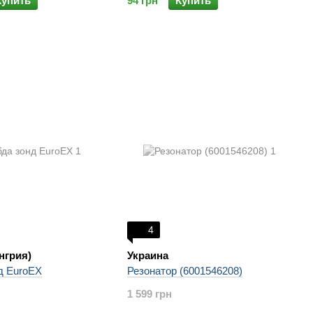
Купить
94 грн
Купить
4
нгрия)
Украина
д EuroEX
Резонатор (6001546208)
1 599 грн