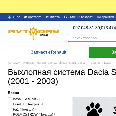
Перейти к основному контенту
🥇 О нас
🚚 Доставка
💸Оплата
💱 Обмен и возврат
👍Гарантия
🏦 Оплата частями Monobank
Бренды
097 048-81-89,
073 474
Запчасти Renault
З
AVTODAY - Интернет-магазин запчастей на Renault, Dacia
Запчасти Dacia
Выхлопная система Dacia 
(2001 - 2003)
Бренд
Bosal (Бельгия)
1
EuroEX (Венгрия)
2
Fa1 (Польша)
1
POLMOSTROW (Польша)
2