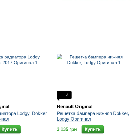
4
ginal
Renault Original
иатора Lodgy, Dokker
Решетка бампера нижняя Dokker,
инал
Lodgy Оригинал
Купить
3 135 грн
Купить