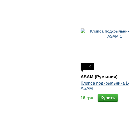
4
ASAM (Румыния)
Клипса подкрыльника L
ASAM
16 грн
Купить