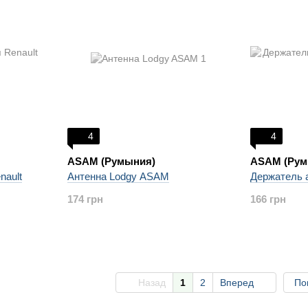
4
4
ASAM (Румыния)
ASAM (Рум
nault
Антенна Lodgy ASAM
Держатель 
174 грн
166 грн
Назад
1
2
Вперед
По