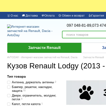
Перейти к основному контенту
🥇 О нас
🚚 Доставка
💸Оплата
💱 Обмен и возврат
👍Гарантия
🏦 Оплата частями Monobank
Бренды
097 048-81-89,
073 474
Запчасти Renault
З
AVTODAY - Интернет-магазин запчастей на Renault, Dacia
Запчасти Renault
Кузов Renault Lodgy (2013 - .
Тип товара
Антенна, держатель антенны
2
Бампер, решетки, накладки,
защита
11
Двери, ограничитель, молдинг,
петля
4
Капот, петли капота
1