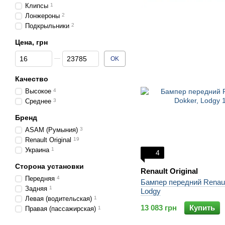
Клипсы
1
Лонжероны
2
Подкрыльники
2
Цена, грн
От Цена, грн
До Цена, грн
OK
Качество
Высокое
4
Среднее
3
Бренд
ASAM (Румыния)
3
Renault Original
19
Украина
1
4
Сторона установки
Renault Original
Передняя
4
Бампер передний Renaul
Задняя
1
Lodgy
Левая (водительская)
1
13 083 грн
Купить
Правая (пассажирская)
1