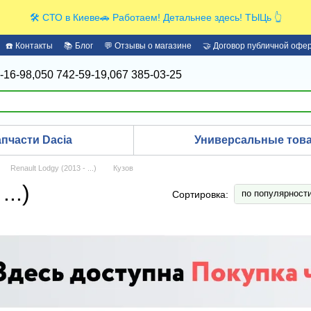
🛠️ СТО в Киеве🚗 Работаем! Детальнее здесь! ТЫЦь 👆
☎️ Контакты
📚 Блог
💬 Отзывы о магазине
🤝 Договор публичной офе
-16-98,
050 742-59-19,
067 385-03-25
апчасти Dacia
Универсальные това
Renault Lodgy (2013 - ...)
Кузов
..)
по популярност
Сортировка: