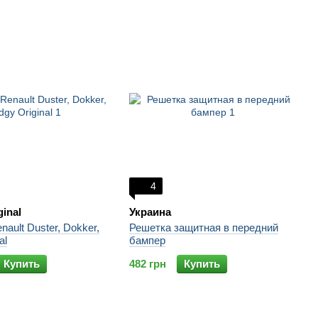
4
ginal
Украина
ault Duster, Dokker,
Решетка защитная в передний
al
бампер
Купить
482 грн
Купить