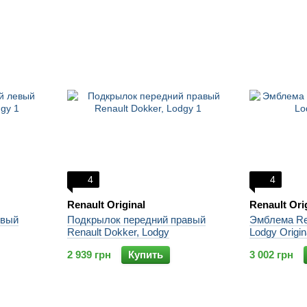
4
4
Renault Original
Renault Ori
евый
Подкрылок передний правый
Эмблема Ren
Renault Dokker, Lodgy
Lodgy Origin
2 939 грн
Купить
3 002 грн