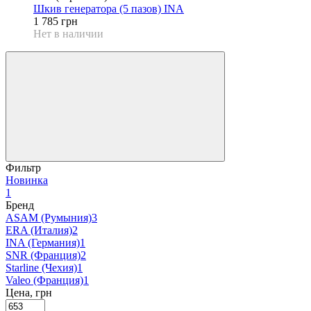
Шкив генератора (5 пазов) INA
1 785 грн
Нет в наличии
Фильтр
Новинка
1
Бренд
ASAM (Румыния)
3
ERA (Италия)
2
INA (Германия)
1
SNR (Франция)
2
Starline (Чехия)
1
Valeo (Франция)
1
Цена, грн