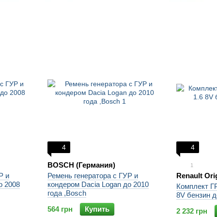
4
4
BOSCH (Германия)
1
Р и
Ремень генератора c ГУР и
Renault Ori
о 2008
кондером Dacia Logan до 2010
Комплект ГР
года ,Bosch
8V бензин д
564 грн
Купить
2 232 грн