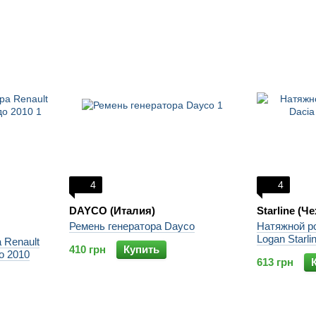
4
4
DAYCO (Италия)
Starline (Ч
Ремень генератора Dayco
Натяжной р
Logan Starli
 Renault
410 грн
Купить
о 2010
613 грн