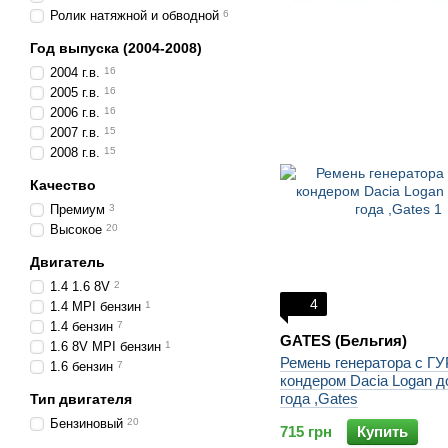
Ролик натяжной и обводной
6
Год выпуска (2004-2008)
2004 г.в.
16
2005 г.в.
16
2006 г.в.
16
2007 г.в.
15
2008 г.в.
15
Качество
Премиум
3
Высокое
20
Двигатель
1.4 1.6 8V
2
4
1.4 MPI бензин
1
1.4 бензин
7
GATES (Бельгия)
1.6 8V MPI бензин
1
Ремень генератора c ГУ
1.6 бензин
7
кондером Dacia Logan д
года ,Gates
Тип двигателя
Бензиновый
20
715 грн
Купить