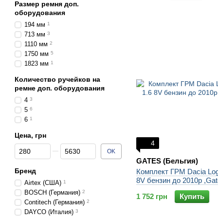
Размер ремня доп.
оборудования
194 мм
1
713 мм
3
1110 мм
2
1750 мм
5
1823 мм
1
Количество ручейков на
ремне доп. оборудования
4
3
5
6
6
1
Цена, грн
4
От Цена, грн
До Цена, грн
OK
GATES (Бельгия)
Бренд
Комплект ГРМ Dacia Log
8V бензин до 2010p ,Ga
Airtex (США)
1
BOSCH (Германия)
2
1 752 грн
Купить
Contitech (Германия)
2
DAYCO (Италия)
3