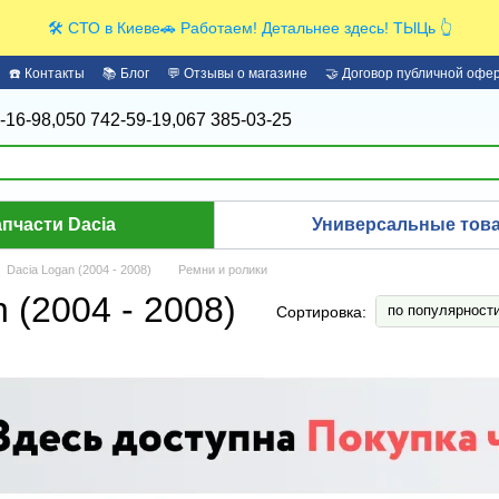
🛠️ СТО в Киеве🚗 Работаем! Детальнее здесь! ТЫЦь 👆
☎️ Контакты
📚 Блог
💬 Отзывы о магазине
🤝 Договор публичной офе
-16-98,
050 742-59-19,
067 385-03-25
апчасти Dacia
Универсальные това
Dacia Logan (2004 - 2008)
Ремни и ролики
 (2004 - 2008)
по популярност
Сортировка: