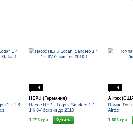
4
4
HEPU (Германия)
Airtex (СШ
an 1.4 1.6
Насос HEPU Logan, Sandero 1.4
Помпа Dacia
tes
1.6 8V бензин до 2010
Airtex
1 793 грн
Купить
1 803 грн