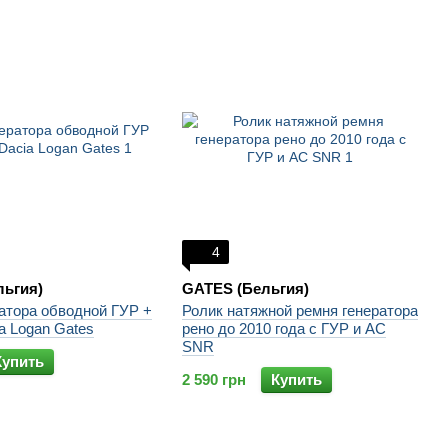
4
льгия)
GATES (Бельгия)
атора обводной ГУР +
Ролик натяжной ремня генератора
a Logan Gates
рено до 2010 года с ГУР и АС
SNR
Купить
2 590 грн
Купить