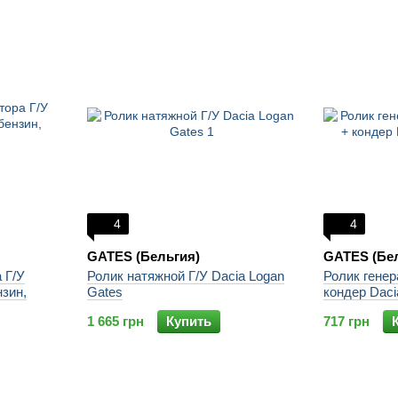
4
4
GATES (Бельгия)
GATES (Бе
 Г/У
Ролик натяжной Г/У Dacia Logan
Ролик генер
нзин,
Gates
кондер Daci
1 665 грн
Купить
717 грн