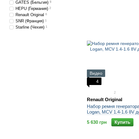
GATES (Бельгия)
8
HEPU (Германия)
2
Renault Original
6
SNR (Франция)
1
Starline (Чехия)
1
Видео
4
2
Renault Original
Набор ремня генератора
Logan, MCV 1.4-1.6 8V д
5 630 грн
Купить