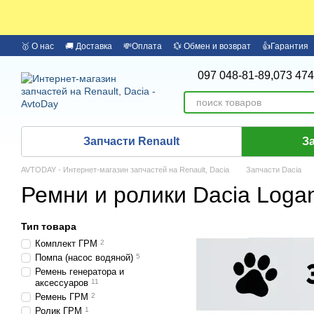
Перейти к основному контенту
🥇 О нас
🚚 Доставка
💸Оплата
💱 Обмен и возврат
👍Гарантия
🏦 Оплата частями Monobank
Бренды
097 048-81-89,
073 474
Запчасти Renault
З
AVTODAY - Интернет-магазин запчастей на Renault, Dacia
Запчасти Dacia
Ремни и ролики Dacia Logan
Тип товара
Комплект ГРМ
2
Помпа (насос водяной)
5
Ремень генератора и
аксессуаров
11
Ремень ГРМ
2
Ролик ГРМ
1