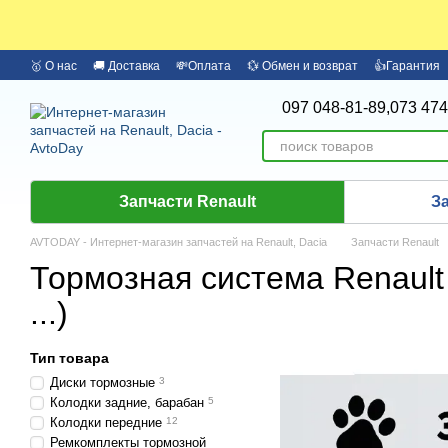
Перейти к основному контенту
🥇 О нас
🚚 Доставка
💸Оплата
💱 Обмен и возврат
👍Гарантия
🏦 Оплата частями Monobank
Бренды
097 048-81-89,
073 474
Запчасти Renault
З
AVTODAY - Интернет-магазин запчастей на Renault, Dacia
Запчасти Renault
Тормозная система Renault 
...)
Тип товара
Диски тормозные
3
Колодки задние, барабан
5
Колодки передние
12
Ремкомплекты тормозной