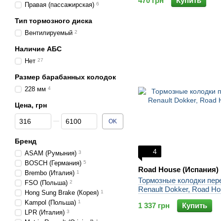
470 грн
Купить
Правая (пассажирская)
6
Тип тормозного диска
Вентилируемый
2
Наличие АБС
Нет
27
Размер барабанных колодок
228 мм
4
Цена, грн
От Цена, грн
До Цена, грн
OK
Бренд
4
ASAM (Румыния)
3
BOSCH (Германия)
5
Road House (Испания)
Brembo (Италия)
1
Тормозные колодки пер
FSO (Польша)
2
Renault Dokker, Road H
Hong Sung Brake (Корея)
1
Kampol (Польша)
1
1 337 грн
Купить
LPR (Италия)
3