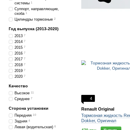
системы
1
Суппорт, направляющие,
скоба
1
Цилиндры тормозные
2
Год выпуска (2013-2020)
2013
7
2014
7
2015
7
2016
7
2017
7
2018
7
2019
7
2020
7
Качество
Высокое
11
4
Среднее
7
Сторона установки
Renault Original
Тормозная жидкость Ren
Передняя
10
Dokker, Оригинал
Задняя
4
Левая (водительская)
6