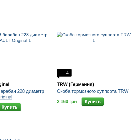
4
ginal
TRW (Германия)
барабан 228 диаметр
Скоба тормозного суппорта TRW
iginal
2 160 грн
Купить
Купить
казать все