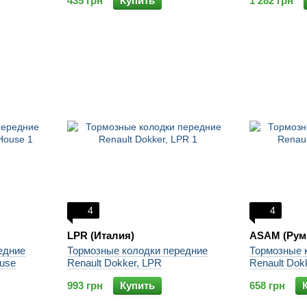
435 грн
Купить
1 282 грн
4
4
LPR (Италия)
ASAM (Рум
едние
Тормозные колодки передние
Тормозные 
ouse
Renault Dokker, LPR
Renault Dok
993 грн
Купить
658 грн