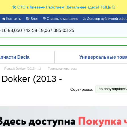
🛠️ СТО в Киеве🚗 Работаем! Детальнее здесь! ТЫЦь 👆
☎️ Контакты
📚 Блог
💬 Отзывы о магазине
🤝 Договор публичной офе
-16-98,
050 742-59-19,
067 385-03-25
апчасти Dacia
Универсальные това
Renault Dokker (2013 - ...)
Тормозная система
Dokker (2013 -
по популярност
Сортировка: