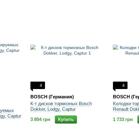
4
4
BOSCH (Германия)
BOSCH (Ге
К-т дисков тормозных Bosch
Колодки то
Dokker, Lodgy, Captur
Renault Dok
руемых
gy, Captur
3 804 грн
Купить
1 733 грн