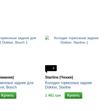
4
рмания)
Starline (Чехия)
рмозные задние для
Колодки тормозные задние
ker, Bosch
Dokker, Starline
Купить
1 461 грн
Купить