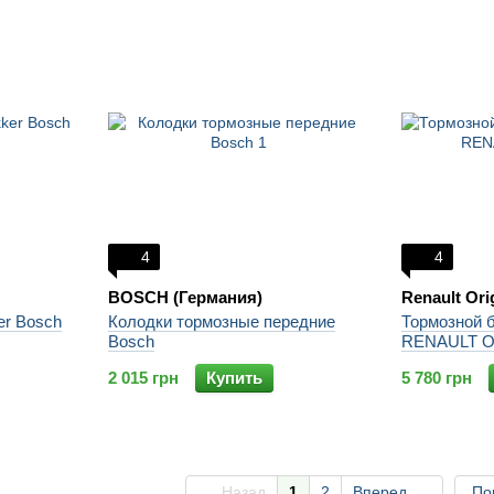
4
4
BOSCH (Германия)
Renault Ori
er Bosch
Колодки тормозные передние
Тормозной 
Bosch
RENAULT Or
2 015 грн
Купить
5 780 грн
Назад
1
2
Вперед
По