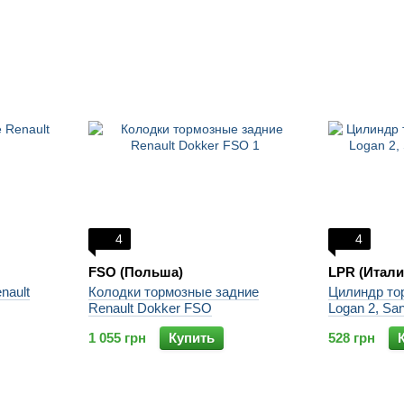
4
4
FSO (Польша)
LPR (Итали
nault
Колодки тормозные задние
Цилиндр то
Renault Dokker FSO
Logan 2, Sa
1 055 грн
Купить
528 грн