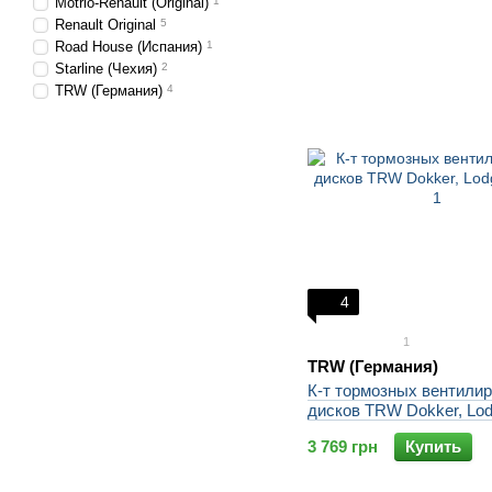
Motrio-Renault (Original)
1
Renault Original
5
Road House (Испания)
1
Starline (Чехия)
2
TRW (Германия)
4
4
1
TRW (Германия)
К-т тормозных вентили
дисков TRW Dokker, Lod
3 769 грн
Купить