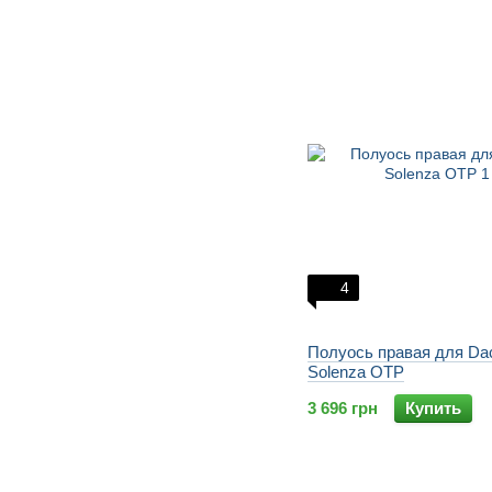
4
Полуось правая для Da
Solenza OTP
3 696 грн
Купить