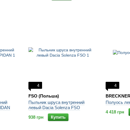
4
4
FSO (Польша)
BRECKNER
нний
Пыльник шруса внутренний
Полуось ле
PIDAN
левый Dacia Solenza FSO
4 418 грн
938 грн
Купить