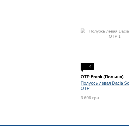
4
OTP Frank (Польша)
Полуось левая Dacia So
OTP
3 696 грн