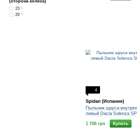
(сторона колеса)
23
1
20
3
4
Spidan (Испания)
Пыльник шруса внутре
левый Dacia Solenza S
1 706 грн
Купить