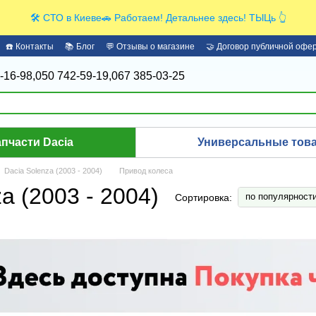
🛠️ СТО в Киеве🚗 Работаем! Детальнее здесь! ТЫЦь 👆
☎️ Контакты
📚 Блог
💬 Отзывы о магазине
🤝 Договор публичной офе
-16-98,
050 742-59-19,
067 385-03-25
апчасти Dacia
Универсальные това
Dacia Solenza (2003 - 2004)
Привод колеса
a (2003 - 2004)
по популярност
Сортировка: