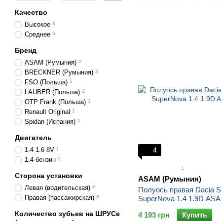
Качество
Высокое
3
Среднее
6
Бренд
ASAM (Румыния)
2
BRECKNER (Румыния)
3
FSO (Польша)
1
LAUBER (Польша)
2
OTP Frank (Польша)
1
Renault Original
1
Spidan (Испания)
1
Двигатель
1.4 1.6 8V
1
4
1.4 бензин
5
1
Сторона установки
ASAM (Румыния)
Левая (водительская)
4
Полуось правая Dacia S
Правая (пассажирская)
3
SuperNova 1.4 1.9D AS
Количество зубьев на ШРУСе
4 193 грн
Купить