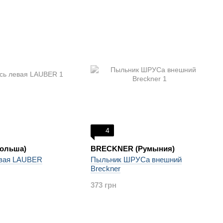
4
ольша)
BRECKNER (Румыния)
евая LAUBER
Пыльник ШРУСа внешний
Breckner
373 грн