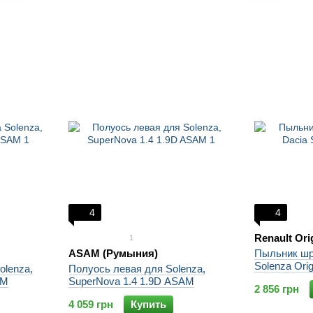
4
4
Renault Ori
1
ASAM (Румыния)
Пыльник шр
Solenza Orig
olenza,
Полуось левая для Solenza,
AM
SuperNova 1.4 1.9D ASAM
2 856 грн
4 059 грн
Купить