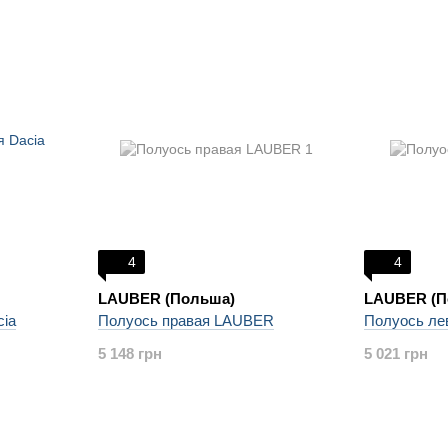
4
4
LAUBER (Польша)
LAUBER (П
cia
Полуось правая LAUBER
Полуось л
5 148 грн
5 021 грн