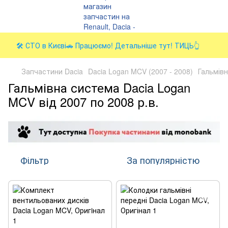
🛠️ СТО в Києві🚗 Працюємо! Детальніше тут! ТИЦЬ👆
Запчастини Dacia
Dacia Logan MCV (2007 - 2008)
Гальмів
Гальмівна система Dacia Logan
MCV від 2007 по 2008 р.в.
Фільтр
За популярністю