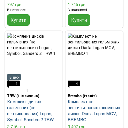
797 грн
1 745 грн
В наявності
В наявності
Купити
Купити
Відео
4
4
1
TRW (Німеччина)
Brembo (Італія)
Комплект дисків
Комплект не
гальмівних (не
вентильованих гальмівних
вентильованих) Logan,
дисків Dacia Logan MCV,
Symbol, Sandero 2 TRW
BREMBO
2 716 грн
3 497 грн