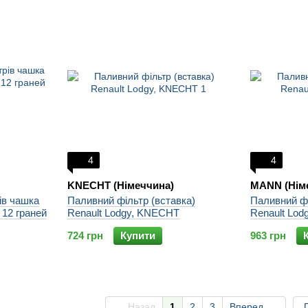
4
4
KNECHT (Німеччина)
MANN (Нім
ів чашка
Паливний фільтр (вставка)
Паливний фі
 12 граней
Renault Lodgy, KNECHT
Renault Lo
724 грн
Купити
963 грн
Назад
1
2
3
Вперед