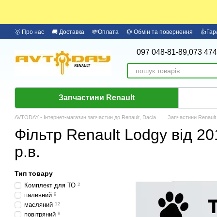
Перейти до основного контенту
🥇 Про нас
🚚 Доставка
💸Оплата
💱 Обмін та повернення
👍Гар
097 048-81-89,
073 474
Запчастини Renault
AVTODAY - Інтернет-магазин запчастин до Renault, Dacia
Запчастини Renault
Фільтр Renault Lodgy від 2
р.в.
Тип товару
Комплект для ТО
2
паливний
9
масляний
12
повітряний
8