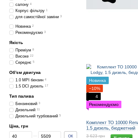
салону
4
Корпус фільтру
1
для самостійної заміни
3
Новинка
2
Рекомендуємо
3
Якість
Преміум
8
Високе
22
Середнє
5
Об'єм двигуна
1.0 MPI бензин
4
Новинка
1.5 DCI дизель
17
−10%
Тип палива
4
Бензиновий
3
Рекомендуємо
Дизельний
11
Дизельний турбований
5
Комплект ТО 10000 Rena
Ціна, грн
1.5 дизель, бюджетний
Від Ціна, грн
До Ціна, грн
3 623 грн
ОК