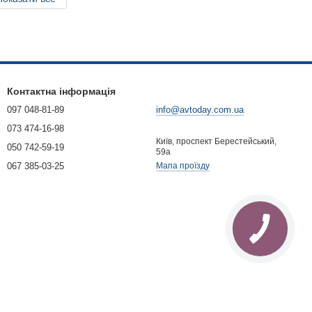
Контактна інформація
097 048-81-89
info@avtoday.com.ua
073 474-16-98
Київ, проспект Берестейський,
050 742-59-19
59а
067 385-03-25
Мапа проїзду