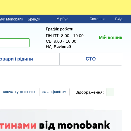
Укр
Рус
Бажання
Вхід
нами Monobank
Бренди
Графік роботи:
ПН-ПТ: 8:00 - 19:00
Мій кошик
СБ: 9:00 - 16:00
НД: Вихідний
овари і рідини
СТО
спочатку дешевше
за алфавітом
Відображення: