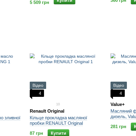
Купити
360 грн
5 509 грн
Відео
Відео
4
4
Value+
10
Renault Original
Масляний фі
дизель, Val
ло зливної
Кільце прокладка масляної
пробки RENAULT Original
281 грн
87 грн
Купити