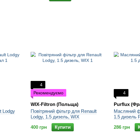
4
Рекомендуємо
4
WIX-Filtron (Польща)
Purflux (Фр
t Lodgy
Повітряний фільтр для Renault
Масляний фі
Lodgy, 1.5 дизель, WIX
1.5 дизель P
400 грн
Купити
286 грн