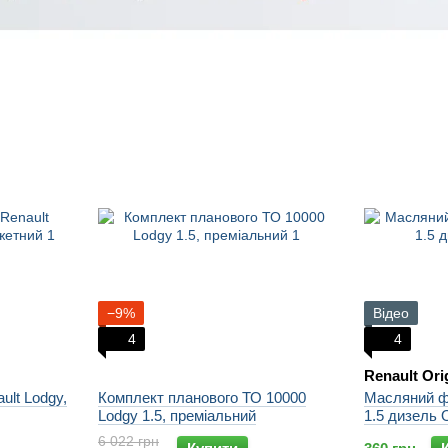
−9%
Відео
4
4
Renault Ori
ult Lodgy,
Комплект планового ТО 10000
Масляний фі
Lodgy 1.5, преміальний
1.5 дизель O
6 022 грн