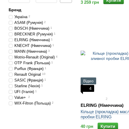
Купити
3 259 грн
Бренд
Україна
2
ASAM (Румунія)
2
BOSCH (Німеччина)
1
BRECKNER (Румунія)
1
ELRING (Німеччина)
1
KNECHT (Німеччина)
1
MANN (Німеччина)
3
Motrio-Renault (Original)
4
OTP Frank (Польша)
1
Purflux (Франція)
1
Renault Original
10
SASIC (Франція)
1
Відео
Starline (Чехія)
1
4
UFI (Італія)
1
Value+
2
2
WIX-Filtron (Польща)
2
ELRING (Німеччина)
Кільце (прокладка) мас
пробки ELRING
40 грн
Купити