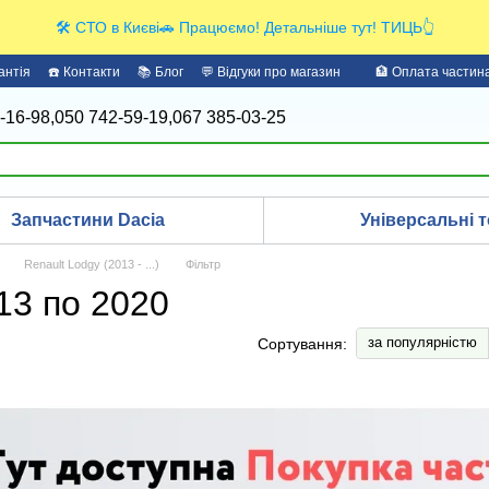
🛠️ СТО в Києві🚗 Працюємо! Детальніше тут! ТИЦЬ👆
антія
☎️ Контакти
📚 Блог
💬 Відгуки про магазин
🏦 Оплата части
-16-98,
050 742-59-19,
067 385-03-25
Запчастини Dacia
Універсальні т
Renault Lodgy (2013 - ...)
Фільтр
013 по 2020
за популярністю
Сортування: