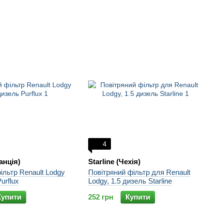
4
анція)
Starline (Чехія)
льтр Renault Lodgy
Повітряний фільтр для Renault
urflux
Lodgy, 1.5 дизель Starline
Купити
252 грн
Купити