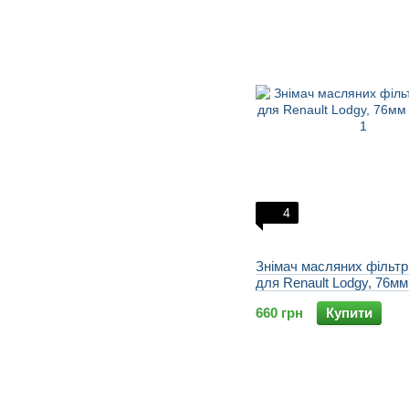
4
Знімач масляних фільтр
для Renault Lodgy, 76мм
660 грн
Купити