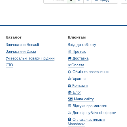
Каталог
Клієнтам
Запчастини Renault
Вхід до кабінету
Запчастини Dacia
🥇 Про нас
Універсальні товари і рідини
🚚 Доставка
СТО
💸Оплата
💱 Обмін та повернення
👍Гарантія
☎️ Контакти
📚 Блог
🗺️ Мапа сайту
💬 Відгуки про магазин
🤝 Договір публічної оферти
🏦 Оплата частинами
Monobank