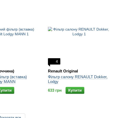
4
еччина)
Renault Original
льтр (вставка)
Фільтр салону RENAULT Dokker,
dgy MANN
Lodgy
Купити
633 грн
Купити
Показати все