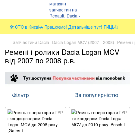
🛠️ СТО в Києві🚗 Працюємо! Детальніше тут! ТИЦЬ👆
Запчастини Dacia
Dacia Logan MCV (2007 - 2008)
Ремені і
Ремені і ролики Dacia Logan MCV
від 2007 по 2008 р.в.
Фільтр
За популярністю