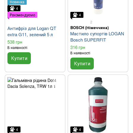
Новинка
4
Рекомендуємо
4
2
BOSCH (Німеччина)
Антифріз для Logan QT
Мастило супортів LOGAN
extra G11, зелений 5 л
Bosch SUPERFIT
538 грн
316 грн
В наявності
В наявності
Купити
Купити
4
4