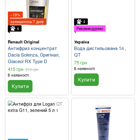
−19%
залишилось 7 днів
4
4
Рекомендуємо
Renault Original
Україна
Антифриз концентрат
Вода дистильована 1л ,
Dacia Solenza, Оригінал,
QT
Glaceol RX Type D
75 грн
415 грн
В наявності
510 грн
В наявності
Купити
Купити