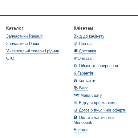
Каталог
Клієнтам
Запчастини Renault
Вхід до кабінету
Запчастини Dacia
🥇 Про нас
Універсальні товари і рідини
🚚 Доставка
СТО
💸Оплата
💱 Обмін та повернення
👍Гарантія
☎️ Контакти
📚 Блог
🗺️ Мапа сайту
💬 Відгуки про магазин
🤝 Договір публічної оферти
🏦 Оплата частинами
Monobank
Бренди