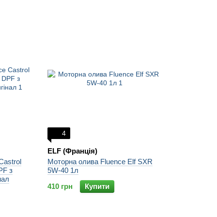
4
ELF (Франція)
Castrol
Моторна олива Fluence Elf SXR
PF з
5W-40 1л
нал
410 грн
Купити