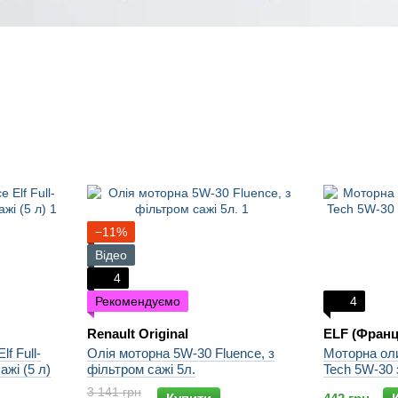
−11%
Відео
4
Рекомендуємо
4
Renault Original
ELF (Франц
f Full-
Олія моторна 5W-30 Fluence, з
Моторна олив
ажі (5 л)
фільтром сажі 5л.
Tech 5W-30 
3 141 грн