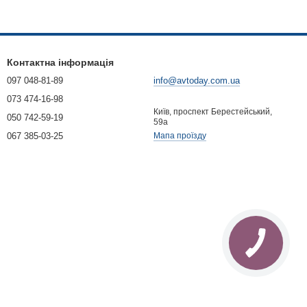
Контактна інформація
097 048-81-89
info@avtoday.com.ua
073 474-16-98
Київ, проспект Берестейський,
050 742-59-19
59а
067 385-03-25
Мапа проїзду