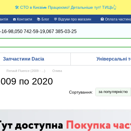
🛠️ СТО в Києві🚗 Працюємо! Детальніше тут! ТИЦЬ👆
антія
☎️ Контакти
📚 Блог
💬 Відгуки про магазин
🏦 Оплата части
-16-98,
050 742-59-19,
067 385-03-25
Запчастини Dacia
Універсальні т
Renault Fluence (2009 - ...)
Олива
2009 по 2020
за популярністю
Сортування: