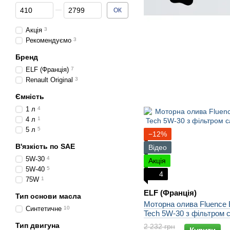
Від Ціна, грн
До Ціна, грн
ОК
Акція
3
Рекомендуємо
3
Бренд
ELF (Франція)
7
Renault Original
3
Ємність
1 л
4
4 л
1
5 л
5
−12%
В'язкість по SAE
Відео
5W-30
4
Акція
5W-40
5
4
75W
1
ELF (Франція)
Тип основи масла
Моторна олива Fluence El
Синтетичне
10
Tech 5W-30 з фільтром с
Тип двигуна
2 232 грн