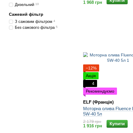
Купити
1 968 грн
Дизельний
10
Сажевий фільтр
З сажовим фільтром
4
Без сажового фільтра
5
−12%
Акція
4
Рекомендуємо
ELF (Франція)
Моторна олива Fluence 
5W-40 5л
2 179 грн
Купити
1 916 грн