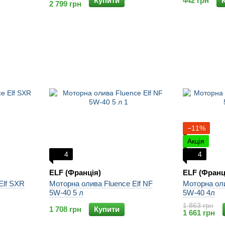
Купити
442 грн
2 799 грн
−11%
Акція
4
4
ELF (Франція)
ELF (Франц
Elf SXR
Моторна олива Fluence Elf NF
Моторна оли
5W-40 5 л
5W-40 4л
1 863 грн
1 708 грн
Купити
1 661 грн