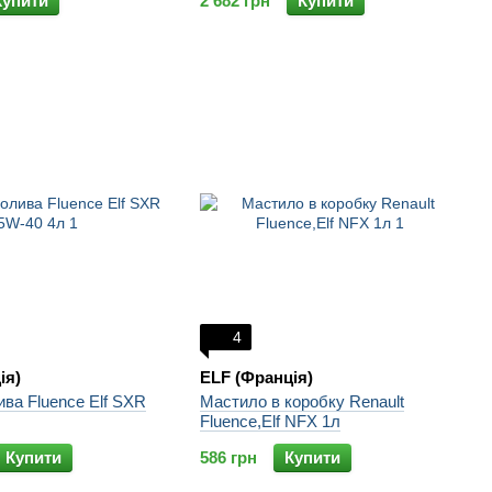
Купити
2 682 грн
Купити
4
ія)
ELF (Франція)
ва Fluence Elf SXR
Мастило в коробку Renault
Fluence,Elf NFX 1л
Купити
586 грн
Купити