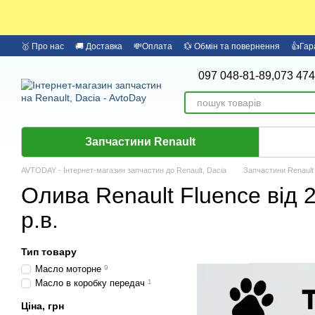
Перейти до основного контенту
🥇 Про нас
🚚 Доставка
💸Оплата
💱 Обмін та повернення
👍Гар
097 048-81-89,
073 474
Запчастини Renault
AVTODAY - Інтернет-магазин запчастин до Renault, Dacia
Запчастини Renault
Олива Renault Fluence від 
р.в.
Тип товару
Масло моторне
9
Масло в коробку передач
1
Ціна, грн