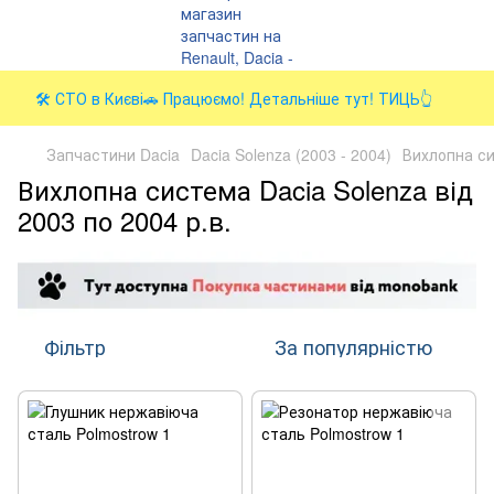
🛠️ СТО в Києві🚗 Працюємо! Детальніше тут! ТИЦЬ👆
Запчастини Dacia
Dacia Solenza (2003 - 2004)
Вихлопна с
Вихлопна система Dacia Solenza від
2003 по 2004 р.в.
Фільтр
За популярністю