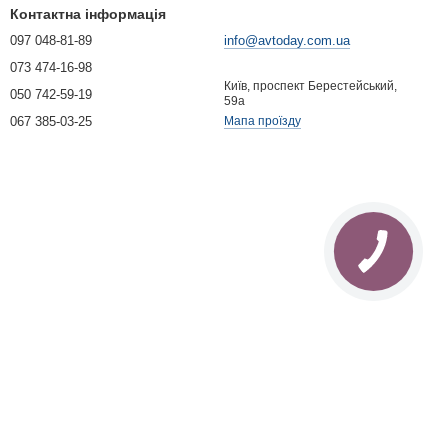
Контактна інформація
097 048-81-89
info@avtoday.com.ua
073 474-16-98
Київ, проспект Берестейський,
050 742-59-19
59а
067 385-03-25
Мапа проїзду