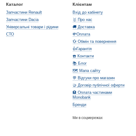
Каталог
Клієнтам
Запчастини Renault
Вхід до кабінету
Запчастини Dacia
🥇 Про нас
Універсальні товари і рідини
🚚 Доставка
СТО
💸Оплата
💱 Обмін та повернення
👍Гарантія
☎️ Контакти
📚 Блог
🗺️ Мапа сайту
💬 Відгуки про магазин
🤝 Договір публічної оферти
🏦 Оплата частинами
Monobank
Бренди
Ми в соцмережах