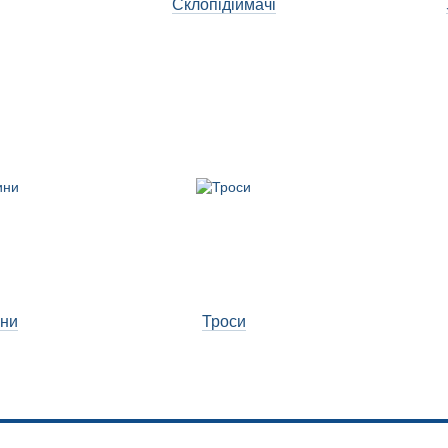
Склопідіймачі
ини
Троси