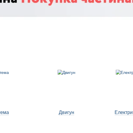
тема
Двигун
Електри