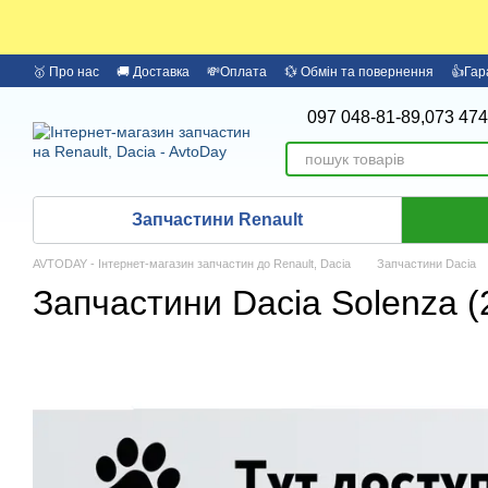
Перейти до основного контенту
🥇 Про нас
🚚 Доставка
💸Оплата
💱 Обмін та повернення
👍Гар
097 048-81-89,
073 474
Запчастини Renault
AVTODAY - Інтернет-магазин запчастин до Renault, Dacia
Запчастини Dacia
Запчастини Dacia Solenza (