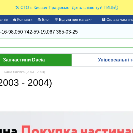
🛠️ СТО в Києві🚗 Працюємо! Детальніше тут! ТИЦЬ👆
антія
☎️ Контакти
📚 Блог
💬 Відгуки про магазин
🏦 Оплата части
-16-98,
050 742-59-19,
067 385-03-25
Запчастини Dacia
Універсальні т
Dacia Solenza (2003 - 2004)
2003 - 2004)