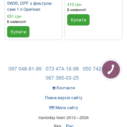
5W30, DPF з фільтром
410 грн
сажі 1 л Оригінал
В наявності
651 грн
Купити
В наявності
Купити
097 048-81-89
073 474-16-98
050 742-59-19
067 385-03-25
☎️ Контакти
Повна версія сайту
🗺️ Мапа сайту
©avtoday team 2012—2026
Укр
Рус