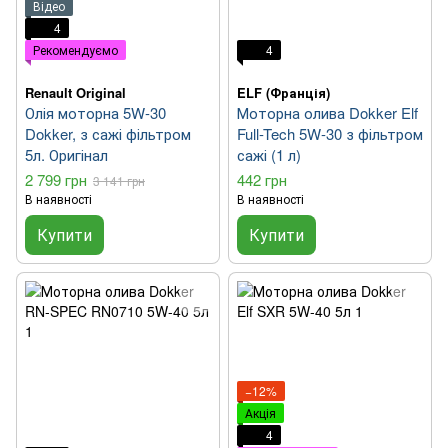
Відео
4
Рекомендуємо
4
Renault Original
ELF (Франція)
Олія моторна 5W-30
Моторна олива Dokker Elf
Dokker, з сажі фільтром
Full-Tech 5W-30 з фільтром
5л. Оригінал
сажі (1 л)
2 799 грн
442 грн
3 141 грн
В наявності
В наявності
Купити
Купити
−12%
Акція
4