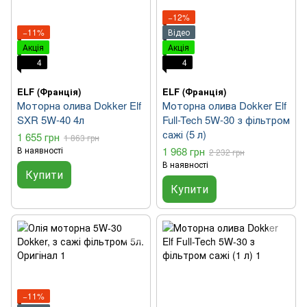
−12%
−11%
Відео
Акція
Акція
4
4
ELF (Франція)
ELF (Франція)
Моторна олива Dokker Elf
Моторна олива Dokker Elf
SXR 5W-40 4л
Full-Tech 5W-30 з фільтром
сажі (5 л)
1 655 грн
1 863 грн
В наявності
1 968 грн
2 232 грн
В наявності
Купити
Купити
−11%