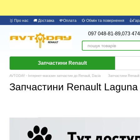
Перейти до основного контенту
🥇 Про нас
🚚 Доставка
💸Оплата
💱 Обмін та повернення
👍Гар
097 048-81-89,
073 474
Запчастини Renault
AVTODAY - Інтернет-магазин запчастин до Renault, Dacia
Запчастини Renault
Запчастини Renault Laguna