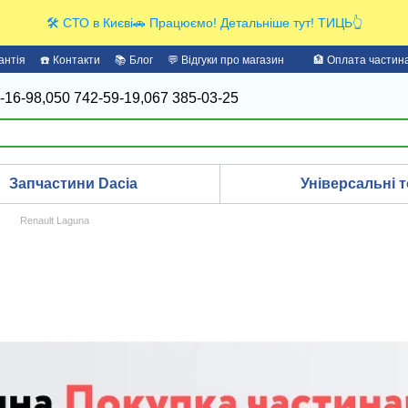
🛠️ СТО в Києві🚗 Працюємо! Детальніше тут! ТИЦЬ👆
антія
☎️ Контакти
📚 Блог
💬 Відгуки про магазин
🏦 Оплата части
-16-98,
050 742-59-19,
067 385-03-25
Запчастини Dacia
Універсальні т
Renault Laguna