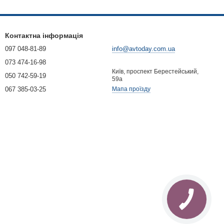
Контактна інформація
097 048-81-89
info@avtoday.com.ua
073 474-16-98
Київ, проспект Берестейський,
050 742-59-19
59а
067 385-03-25
Мапа проїзду