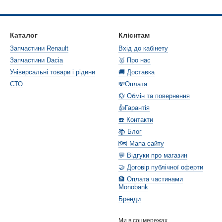
Каталог
Клієнтам
Запчастини Renault
Вхід до кабінету
Запчастини Dacia
🥇 Про нас
Універсальні товари і рідини
🚚 Доставка
СТО
💸Оплата
💱 Обмін та повернення
👍Гарантія
☎️ Контакти
📚 Блог
🗺️ Мапа сайту
💬 Відгуки про магазин
🤝 Договір публічної оферти
🏦 Оплата частинами
Monobank
Бренди
Ми в соцмережах