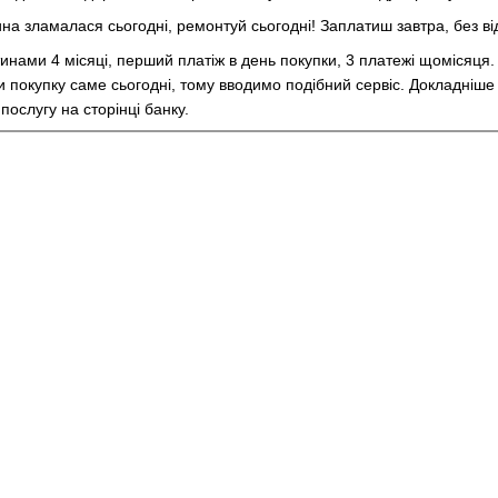
а зламалася сьогодні, ремонтуй сьогодні! Заплатиш завтра, без від
нами 4 місяці, перший платіж в день покупки, 3 платежі щомісяця. М
 покупку саме сьогодні, тому вводимо подібний сервіс. Докладніше 
ослугу на сторінці банку.