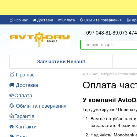
Перейти до основного контенту
🥇 Про нас
🚚 Доставка
💸Оплата
💱 Обмін та повернення
👍Гар
097 048-81-89,
073 474
Запчастини Renault
🥇 Про нас
AVTODAY - Інтернет-магазин запча
Оплата час
🚚 Доставка
💸Оплата
У компанії Avto
💱 Обмін та повернення
І це дуже зручно! Перерах
👍Гарантія
Вам не потрібно плати
ви заплатите 4 рази по
☎️ Контакти
Надійність! Monobank є