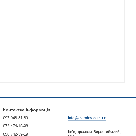
Контактна інформація
097 048-81-89
info@avtoday.com.ua
073 474-16-98
Київ, проспект Берестейський,
050 742-59-19