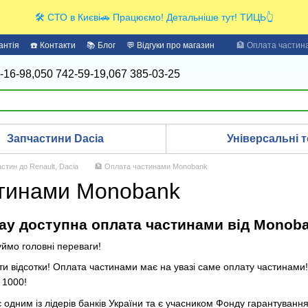
🛠️ СТО в Києві🚗 Працюємо! Детальніше тут! ТИЦЬ👆
антія
☎️ Контакти
📚 Блог
💬 Відгуки про магазин
🏦 Оплата части
-16-98,
050 742-59-19,
067 385-03-25
Запчастини Dacia
Універсальні т
стин до Renault, Dacia
🏦 Оплата частинами Monobank
тинами Monobank
Day доступна оплата частинами від Monoba
уймо головні переваги!
ти відсотки! Оплата частинами має на увазі саме оплату частинами!
 1000!
 одним із лідерів банків України та є учасником Фонду гарантування