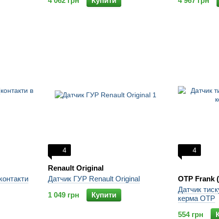
4 062 грн
Купити
4 967 грн
4
4
Renault Original
контакти
Датчик ГУР Renault Original
OTP Frank 
Датчик тиск
1 049 грн
Купити
керма OTP
554 грн