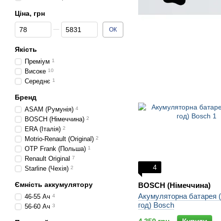
Ціна, грн
Від Ціна, грн
До Ціна, грн
ОК
Якість
Преміум
1
Високе
10
Середнє
1
Бренд
ASAM (Румунія)
4
BOSCH (Німеччина)
2
ERA (Італія)
2
Motrio-Renault (Original)
2
OTP Frank (Польша)
1
Renault Original
7
4
Starline (Чехія)
2
Ємність аккумулятору
BOSCH (Німеччина)
Акумуляторна батарея (
46-55 Ач
4
год) Bosch
56-60 Ач
3