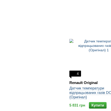
4
Renault Original
Датчик температури
відпрацьованих газів DC
(Оригінал)
5 831 грн
Купити