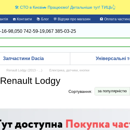
🛠️ СТО в Києві🚗 Працюємо! Детальніше тут! ТИЦЬ👆
антія
☎️ Контакти
📚 Блог
💬 Відгуки про магазин
🏦 Оплата части
-16-98,
050 742-59-19,
067 385-03-25
Запчастини Dacia
Універсальні т
Renault Lodgy (2013 - ...)
Електрика, датчики, кнопки
 Renault Lodgy
за популярністю
Сортування: