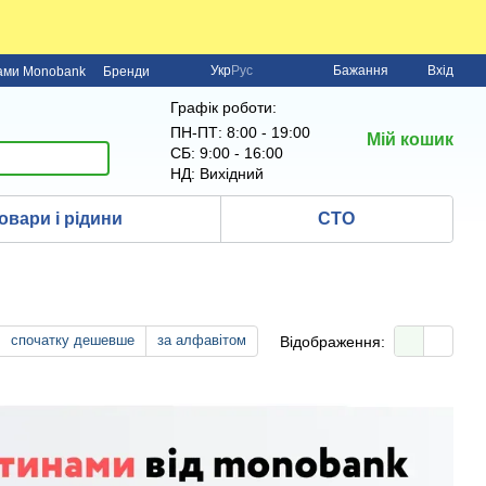
Укр
Рус
Бажання
Вхід
нами Monobank
Бренди
Графік роботи:
ПН-ПТ: 8:00 - 19:00
Мій кошик
СБ: 9:00 - 16:00
НД: Вихідний
овари і рідини
СТО
спочатку дешевше
за алфавітом
Відображення: