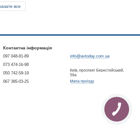
казати все
Контактна інформація
097 048-81-89
info@avtoday.com.ua
073 474-16-98
Київ, проспект Берестейський,
050 742-59-19
59а
067 385-03-25
Мапа проїзду