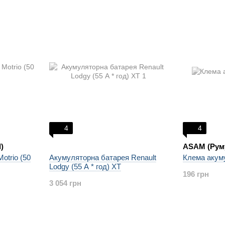
4
4
)
ASAM (Рум
otrio (50
Акумуляторна батарея Renault
Клема акум
Lodgy (55 А * год) XT
196 грн
3 054 грн