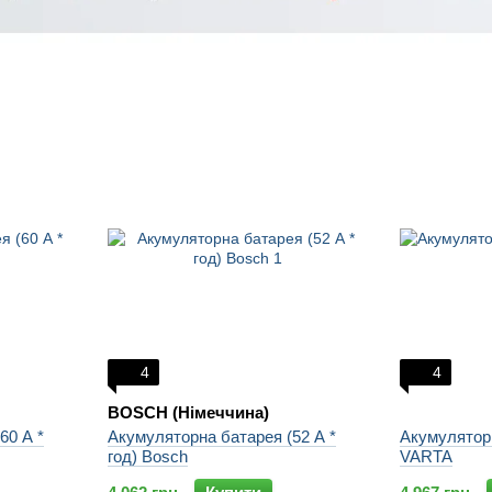
4
4
BOSCH (Німеччина)
60 А *
Акумуляторна батарея (52 А *
Акумуляторн
год) Bosch
VARTA