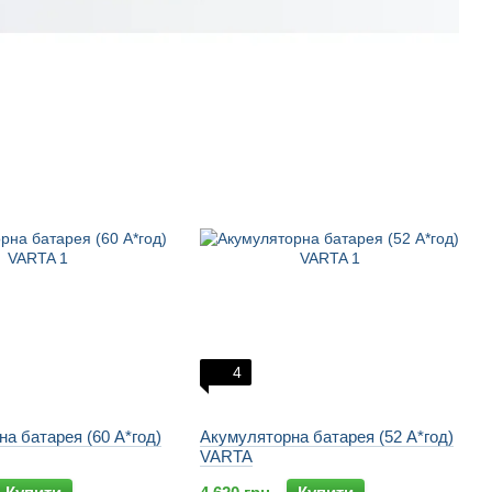
4
а батарея (60 А*год)
Акумуляторна батарея (52 А*год)
VARTA