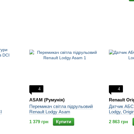
4
4
ASAM (Румунія)
Renault Ori
Перемикач світла підрульовий
Датчик АБС 
I
Renault Lodgy Asam
Lodgy, Origi
1 379 грн
Купити
2 863 грн