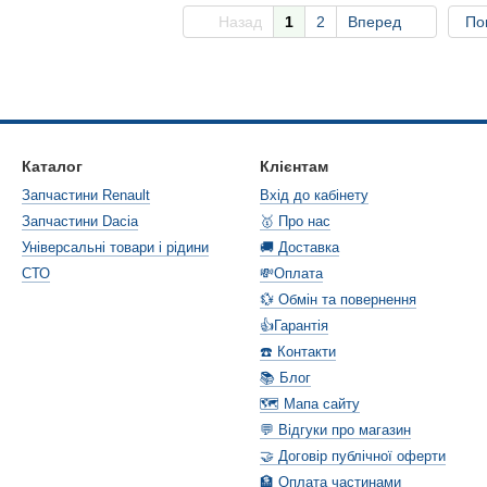
Назад
1
2
Вперед
По
Каталог
Клієнтам
Запчастини Renault
Вхід до кабінету
Запчастини Dacia
🥇 Про нас
Універсальні товари і рідини
🚚 Доставка
СТО
💸Оплата
💱 Обмін та повернення
👍Гарантія
☎️ Контакти
📚 Блог
🗺️ Мапа сайту
💬 Відгуки про магазин
🤝 Договір публічної оферти
🏦 Оплата частинами