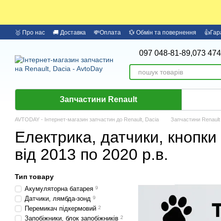
Перейти до основного контенту
🥇 Про нас
🚚 Доставка
💸Оплата
💱 Обмін та повернення
👍Гар
097 048-81-89,
073 474
Запчастини Renault
AVTODAY - Інтернет-магазин запчастин до Renault, Dacia
Запчастини Renault
Електрика, датчики, кнопки
від 2013 по 2020 р.в.
Тип товару
Акумуляторна батарея
9
Датчики, лямбда-зонд
9
Перемикач підкермовий
2
Запобіжники, блок запобіжників
2