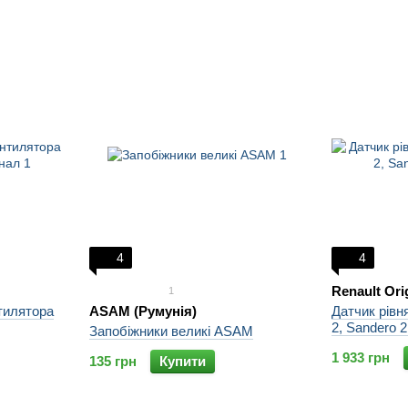
4
4
Renault Ori
1
тилятора
ASAM (Румунія)
Датчик рівн
2, Sandero 
Запобіжники великі ASAM
1 933 грн
135 грн
Купити