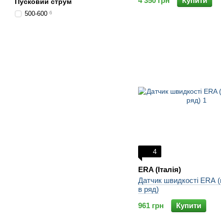
4 350 грн
Купити
Пусковий струм
500-600
6
4
ERA (Італія)
Датчик швидкості ERA (
в ряд)
961 грн
Купити