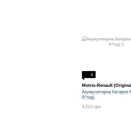
4
Motrio-Renault (Original
Акумуляторна батарея M
А*год)
4 213 грн