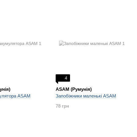
4
унія)
ASAM (Румунія)
улятора ASAM
Запобіжники маленькі ASAM
78 грн