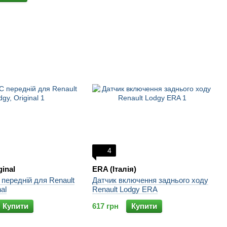
4
ginal
ERA (Італія)
передній для Renault
Датчик включення заднього ходу
nal
Renault Lodgy ERA
Купити
617 грн
Купити