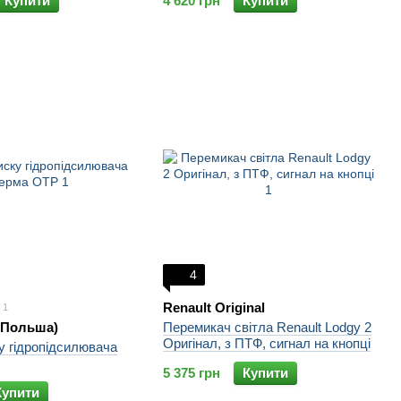
Купити
4 620 грн
Купити
4
Renault Original
1
(Польша)
Перемикач світла Renault Lodgy 2
Оригінал, з ПТФ, сигнал на кнопці
у гідропідсилювача
5 375 грн
Купити
Купити