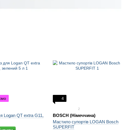
ємо
4
2
я Logan QT extra G11,
BOSCH (Німеччина)
Мастило супортів LOGAN Bosch
SUPERFIT