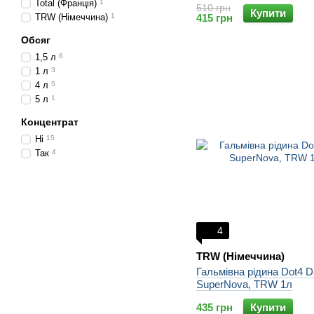
Total (Франція)
1
510 грн
Купити
TRW (Німеччина)
1
415 грн
Обсяг
1,5 л
6
1 л
3
4 л
5
5 л
1
Концентрат
Ні
15
Так
4
4
TRW (Німеччина)
Гальмівна рідина Dot4 D
SuperNova, TRW 1л
435 грн
Купити