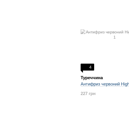
4
Туреччина
Антифриз червоний High
227 грн