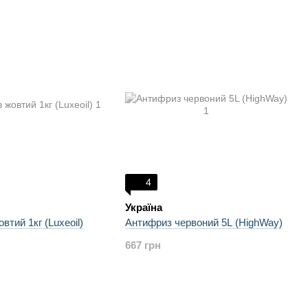
4
Україна
втий 1кг (Luxeoil)
Антифриз червоний 5L (HighWay)
667 грн