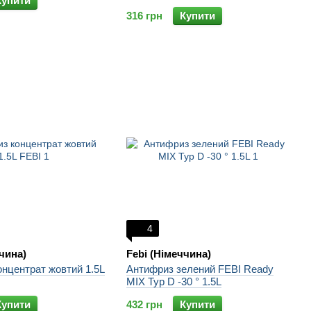
Купити
316 грн
Купити
4
чина)
Febi (Німеччина)
нцентрат жовтий 1.5L
Антифриз зелений FEBI Ready
MIX Typ D -30 ° 1.5L
Купити
432 грн
Купити