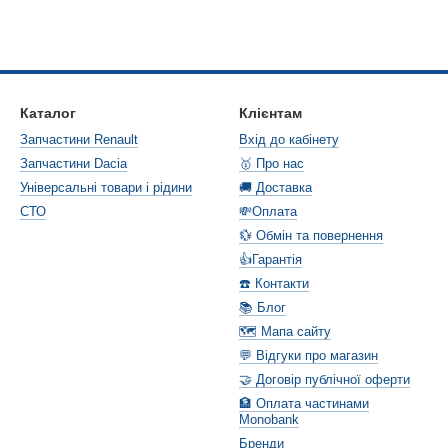
Каталог
Клієнтам
Запчастини Renault
Вхід до кабінету
Запчастини Dacia
🥇 Про нас
Універсальні товари і рідини
🚚 Доставка
СТО
💸Оплата
💱 Обмін та повернення
👍Гарантія
☎️ Контакти
📚 Блог
🗺️ Мапа сайту
💬 Відгуки про магазин
🤝 Договір публічної оферти
🏦 Оплата частинами
Monobank
Бренди