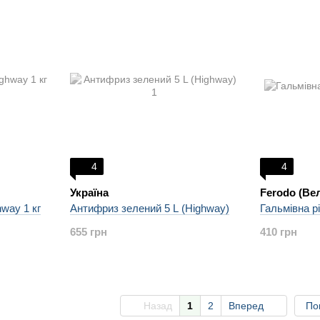
4
4
Україна
Ferodo (Ве
way 1 кг
Антифриз зелений 5 L (Highway)
Гальмівна 
655 грн
410 грн
Назад
1
2
Вперед
По