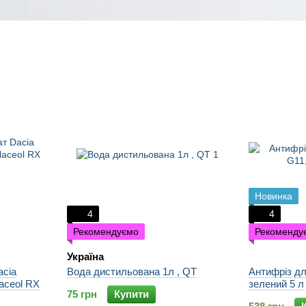
Новинка
4
4
Рекомендуємо
Рекоменду
Україна
acia
Вода дистильована 1л , QT
Антифріз дл
aceol RX
зелений 5 л
75 грн
Купити