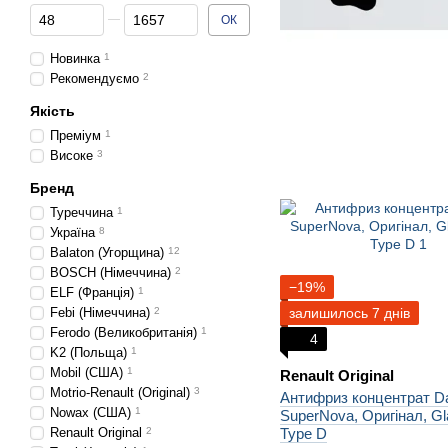
Від Ціна, грн
До Ціна, грн
ОК
Новинка
1
Рекомендуємо
2
Якість
Преміум
1
Високе
3
Бренд
Туреччина
1
Україна
8
Balaton (Угорщина)
12
BOSCH (Німеччина)
2
−19%
ELF (Франція)
1
Febi (Німеччина)
2
залишилось 7 днів
Ferodo (Великобританія)
1
4
K2 (Польща)
1
Mobil (США)
1
Renault Original
Motrio-Renault (Original)
3
Антифриз концентрат D
Nowax (США)
1
SuperNova, Оригінал, Gl
Renault Original
2
Type D