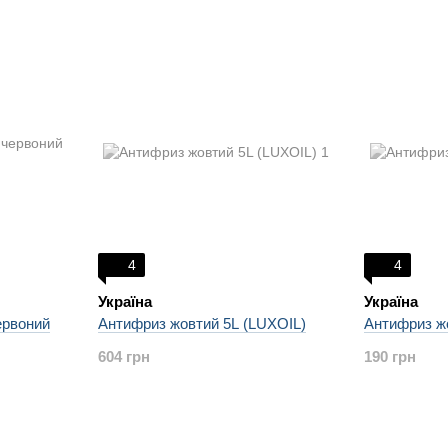
4
4
Україна
Україна
ервоний
Антифриз жовтий 5L (LUXOIL)
Антифриз жо
604 грн
190 грн