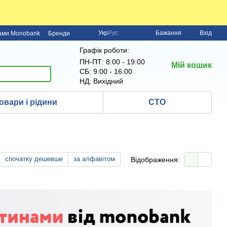
Укр
Рус
Бажання
Вхід
нами Monobank
Бренди
Графік роботи:
ПН-ПТ: 8:00 - 19:00
Мій кошик
СБ: 9:00 - 16:00
НД: Вихідний
овари і рідини
СТО
спочатку дешевше
за алфавітом
Відображення: