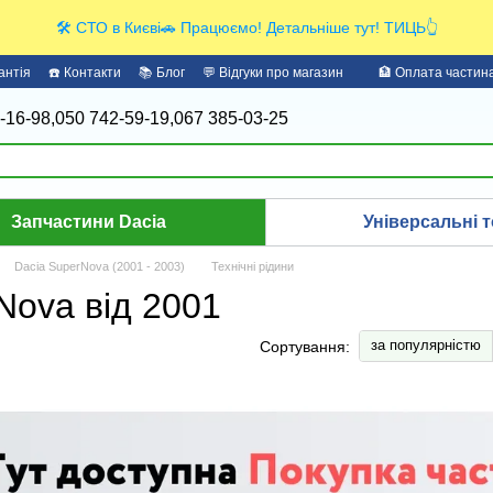
🛠️ СТО в Києві🚗 Працюємо! Детальніше тут! ТИЦЬ👆
антія
☎️ Контакти
📚 Блог
💬 Відгуки про магазин
🏦 Оплата части
-16-98,
050 742-59-19,
067 385-03-25
Запчастини Dacia
Універсальні т
Dacia SuperNova (2001 - 2003)
Технічні рідини
Nova від 2001
за популярністю
Сортування: