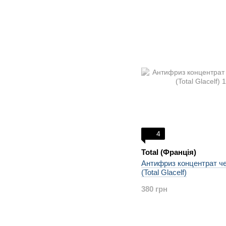
4
Total (Франція)
Антифриз концентрат ч
(Total Glacelf)
380 грн