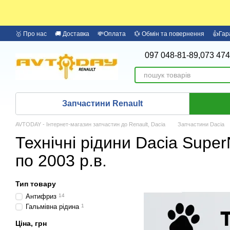
Перейти до основного контенту
🥇 Про нас
🚚 Доставка
💸Оплата
💱 Обмін та повернення
👍Гар
097 048-81-89,
073 474
Запчастини Renault
AVTODAY - Інтернет-магазин запчастин до Renault, Dacia
Запчастини Dacia
Технічні рідини Dacia Super
по 2003 р.в.
Тип товару
Антифриз
14
Гальмівна рідина
1
Ціна, грн