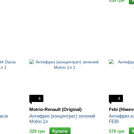
538 грн
4
4
Motrio-Renault (Original)
Febi (Німеч
acia
Антифриз (концентрат) зелений
Антифриз ко
Motrio 1л
FEBI
329 грн
Купити
576 грн