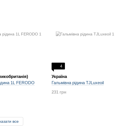
4
ликобританія)
Україна
рідина 1L FERODO
Гальмівна рідина TJLuxeoil
231 грн
казати все