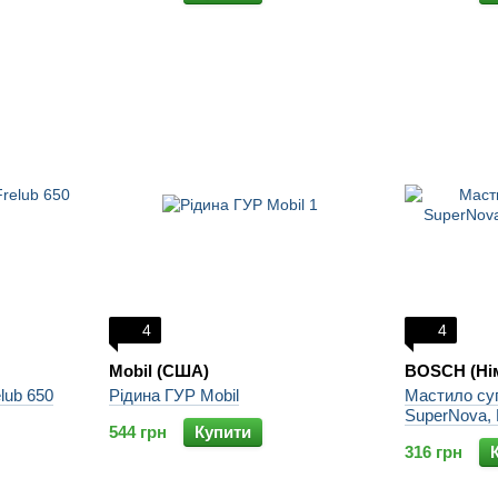
4
4
Mobil (США)
BOSCH (Ні
elub 650
Рідина ГУР Mobil
Мастило суп
SuperNova,
544 грн
Купити
316 грн