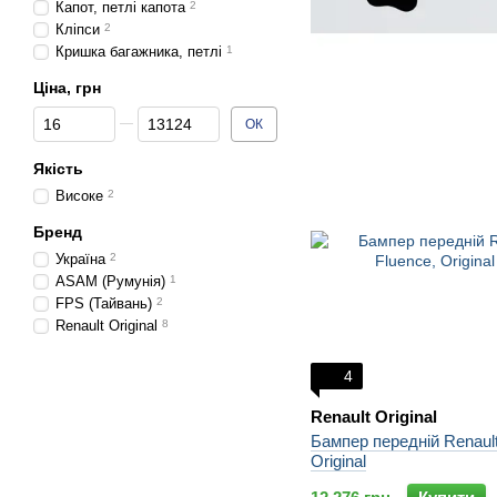
Капот, петлі капота
2
Кліпси
2
Кришка багажника, петлі
1
Ціна, грн
Від Ціна, грн
До Ціна, грн
ОК
Якість
Високе
2
Бренд
Україна
2
ASAM (Румунія)
1
FPS (Тайвань)
2
Renault Original
8
4
Renault Original
Бампер передній Renault
Original