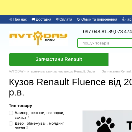
Перейти до основного контенту
🥇 Про нас
🚚 Доставка
💸Оплата
💱 Обмін та повернення
👍Гар
097 048-81-89,
073 474
Запчастини Renault
AVTODAY - Інтернет-магазин запчастин до Renault, Dacia
Запчастини Renault
Кузов Renault Fluence від 2
р.в.
Тип товару
Бампер, решітки, накладки,
захист
6
Двері, обмежувач, молдинг,
петля
2