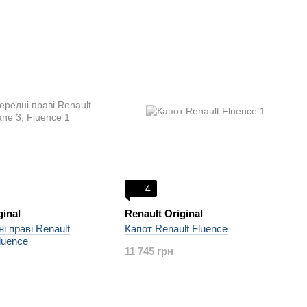
4
ginal
Renault Original
і праві Renault
Капот Renault Fluence
luence
11 745 грн