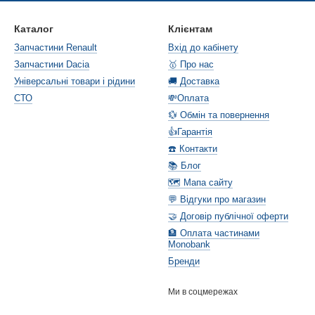
Каталог
Клієнтам
Запчастини Renault
Вхід до кабінету
Запчастини Dacia
🥇 Про нас
Універсальні товари і рідини
🚚 Доставка
СТО
💸Оплата
💱 Обмін та повернення
👍Гарантія
☎️ Контакти
📚 Блог
🗺️ Мапа сайту
💬 Відгуки про магазин
🤝 Договір публічної оферти
🏦 Оплата частинами
Monobank
Бренди
Ми в соцмережах