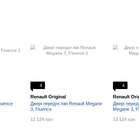
4
4
Renault Original
Renault Ori
luence
Двері передні ліві Renault Megane
Двері передн
3, Fluence
Megane 3, F
13 124 грн
13 124 грн