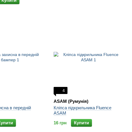
Купити
4
ASAM (Румунія)
исна в передній
Кліпса підкрильника Fluence
ASAM
Купити
16 грн
Купити