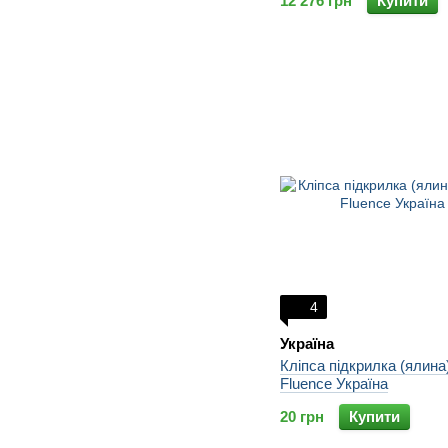
12 276 грн
Купити
4
Україна
Кліпса підкрилка (ялина
Fluence Україна
20 грн
Купити