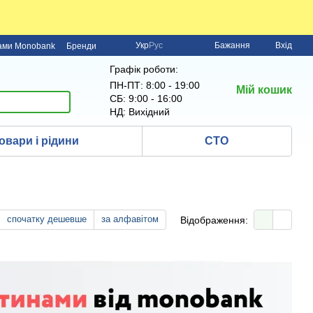
Укр
Рус
Бажання
Вхід
нами Monobank
Бренди
Графік роботи:
ПН-ПТ: 8:00 - 19:00
Мій кошик
СБ: 9:00 - 16:00
НД: Вихідний
овари і рідини
СТО
спочатку дешевше
за алфавітом
Відображення: