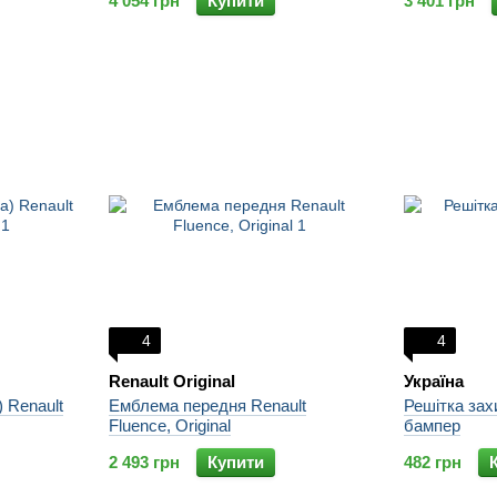
4 054 грн
Купити
3 401 грн
4
4
Renault Original
Україна
) Renault
Емблема передня Renault
Решітка зах
Fluence, Original
бампер
2 493 грн
Купити
482 грн