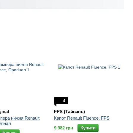
4
ginal
FPS (Тайвань)
пера нижня Renault
Капот Renault Fluence, FPS
игінал
9 982 грн
Купити