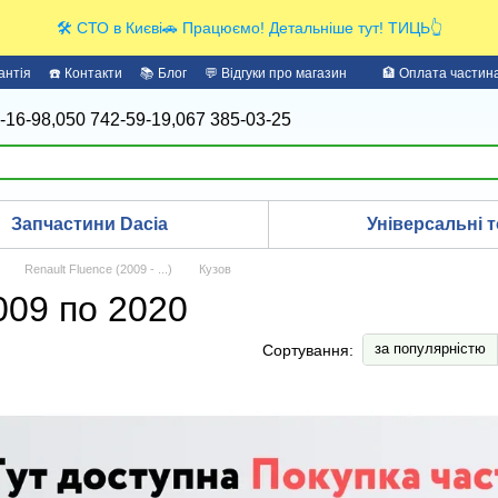
🛠️ СТО в Києві🚗 Працюємо! Детальніше тут! ТИЦЬ👆
антія
☎️ Контакти
📚 Блог
💬 Відгуки про магазин
🏦 Оплата части
-16-98,
050 742-59-19,
067 385-03-25
Запчастини Dacia
Універсальні т
Renault Fluence (2009 - ...)
Кузов
009 по 2020
за популярністю
Сортування: