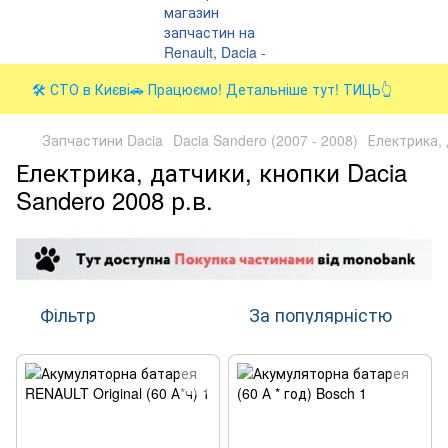
🛠️ СТО в Києві🚗 Працюємо! Детальніше тут! ТИЦЬ👆
Запчастини Dacia
Dacia Sandero (2007 - 2008)
Електрика, 
Електрика, датчики, кнопки Dacia
Sandero 2008 р.в.
Фільтр
За популярністю