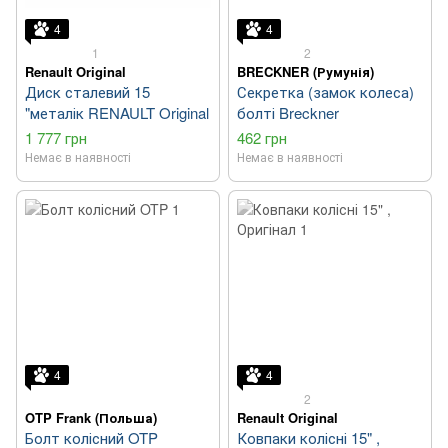
4
4
1
2
Renault Original
BRECKNER (Румунія)
Диск сталевий 15
Секретка (замок колеса)
"металік RENAULT Original
болті Breckner
1 777 грн
462 грн
Немає в наявності
Немає в наявності
4
4
2
OTP Frank (Польша)
Renault Original
Болт колісний OTP
Ковпаки колісні 15" ,