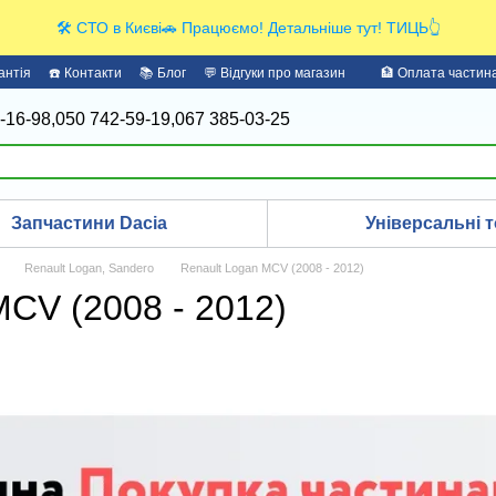
🛠️ СТО в Києві🚗 Працюємо! Детальніше тут! ТИЦЬ👆
антія
☎️ Контакти
📚 Блог
💬 Відгуки про магазин
🏦 Оплата части
-16-98,
050 742-59-19,
067 385-03-25
Запчастини Dacia
Універсальні т
Renault Logan, Sandero
Renault Logan MCV (2008 - 2012)
MCV (2008 - 2012)