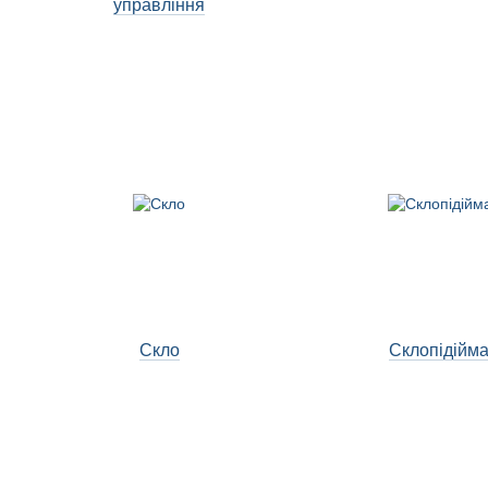
управління
Скло
Склопідійма