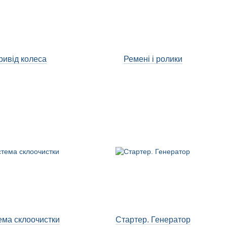
ривід колеса
Ремені і ролики
ема склоочистки
Стартер. Генератор