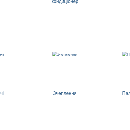
кондиціонер
чі
Зчеплення
Пал