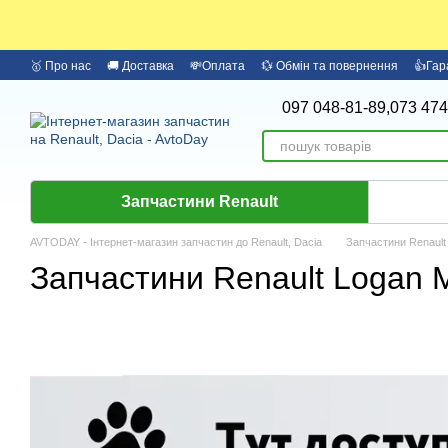
Перейти до основного контенту
🥇 Про нас
🚚 Доставка
💸Оплата
💱 Обмін та повернення
👍Гар
097 048-81-89,
073 474
Запчастини Renault
AVTODAY - Інтернет-магазин запчастин до Renault, Dacia
Запчастини Renault
Запчастини Renault Logan 