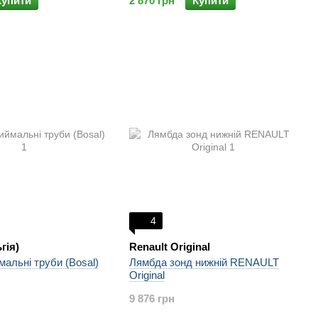
Купити
2 870 грн
Купити
4
гія)
Renault Original
мальні труби (Bosal)
Лямбда зонд нижній RENAULT
Original
9 876 грн