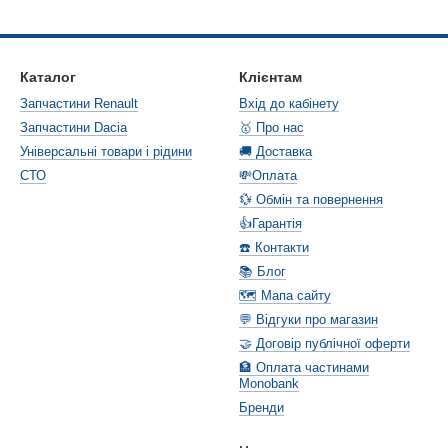
Каталог
Клієнтам
Запчастини Renault
Вхід до кабінету
Запчастини Dacia
🥇 Про нас
Універсальні товари і рідини
🚚 Доставка
СТО
💸Оплата
💱 Обмін та повернення
👍Гарантія
☎️ Контакти
📚 Блог
🗺️ Мапа сайту
💬 Відгуки про магазин
🤝 Договір публічної оферти
🏦 Оплата частинами
Monobank
Бренди