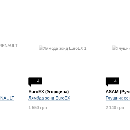
4
4
EuroEX (Угорщина)
ASAM (Рум
RENAULT
Лямбда зонд EuroEX
Глушник ос
1 550 грн
2 140 грн