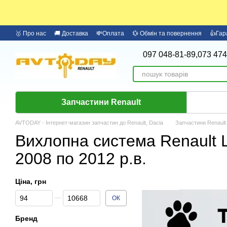
Перейти до основного контенту
🥇 Про нас
🚚 Доставка
💸Оплата
💱 Обмін та повернення
👍Гар
097 048-81-89,
073 474
Запчастини Renault
AVTODAY - Інтернет-магазин запчастин до Renault, Dacia
Запчастини Renault
Вихлопна система Renault 
2008 по 2012 р.в.
Ціна, грн
Від Ціна, грн
До Ціна, грн
ОК
Бренд