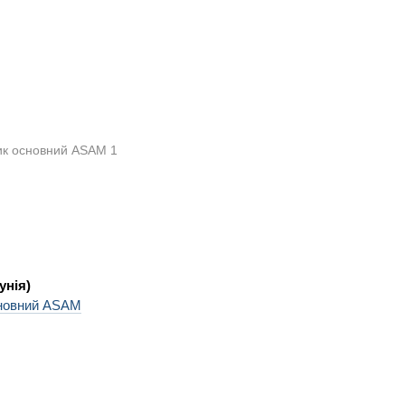
унія)
новний ASAM