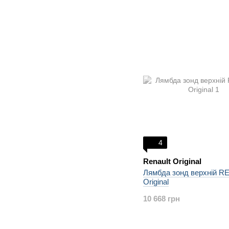
4
Renault Original
Лямбда зонд верхній 
Original
10 668 грн