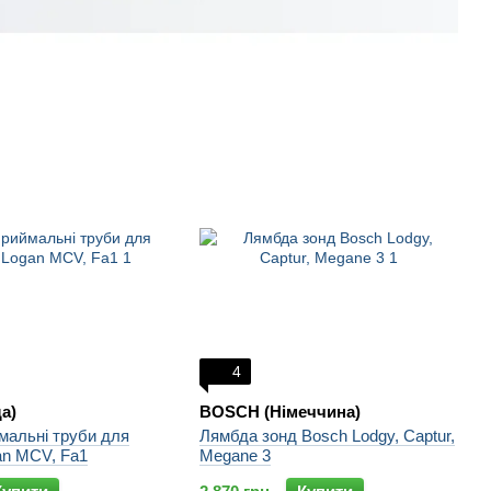
4
а)
BOSCH (Німеччина)
мальні труби для
Лямбда зонд Bosch Lodgy, Captur,
an MCV, Fa1
Megane 3