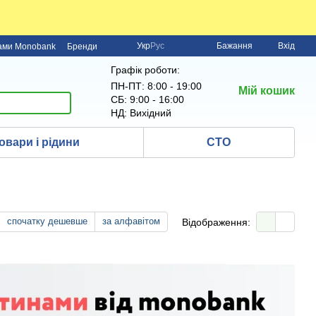
Укр
Рус
Бажання
Вхід
нами Monobank
Бренди
Графік роботи:
ПН-ПТ: 8:00 - 19:00
Мій кошик
СБ: 9:00 - 16:00
НД: Вихідний
овари і рідини
СТО
спочатку дешевше
за алфавітом
Відображення: