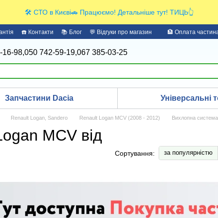
🛠️ СТО в Києві🚗 Працюємо! Детальніше тут! ТИЦЬ👆
антія
☎️ Контакти
📚 Блог
💬 Відгуки про магазин
🏦 Оплата части
-16-98,
050 742-59-19,
067 385-03-25
Запчастини Dacia
Універсальні т
Renault Logan, Sandero
Renault Logan MCV (2008 - 2012)
Вихлопна система
Logan MCV від
за популярністю
Сортування: