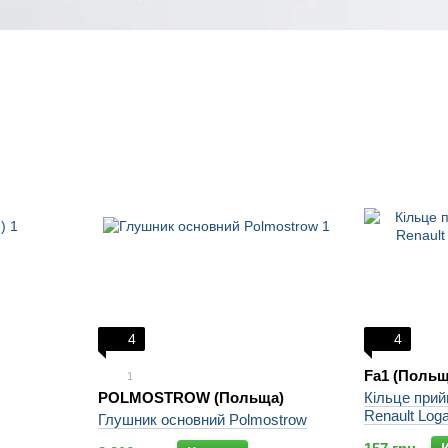
4
4
Fa1 (Польщ
1
Кільце прий
POLMOSTROW (Польща)
Renault Log
Глушник основний Polmostrow