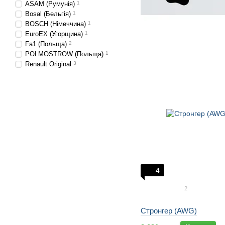
ASAM (Румунія)
1
Bosal (Бельгія)
1
BOSCH (Німеччина)
1
EuroEX (Угорщина)
1
Fa1 (Польща)
2
POLMOSTROW (Польща)
1
Renault Original
3
4
2
Стронгер (AWG)