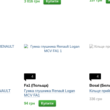
157 грн
3 016 грн
Купити
4
4
Fa1 (Польща)
Bosal (Бель
ENAULT
Гумка глушника Renault Logan
Кільце прий
MCV FA1
336 грн
94 грн
Купити