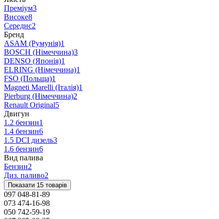
Преміум
3
Високе
8
Середнє
2
Бренд
ASAM (Румунія)
1
BOSCH (Німеччина)
3
DENSO (Японія)
1
ELRING (Німеччина)
1
FSO (Польща)
1
Magneti Marelli (Італія)
1
Pierburg (Німеччина)
2
Renault Original
5
Двигун
1.2 бензин
1
1.4 бензин
6
1.5 DCI дизель
3
1.6 бензин
6
Вид палива
Бензин
2
Диз. паливо
2
Показати 15 товарів
097 048-81-89
073 474-16-98
050 742-59-19