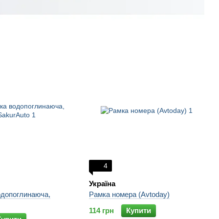
4
Україна
одопоглинаюча,
Рамка номера (Avtoday)
114 грн
Купити