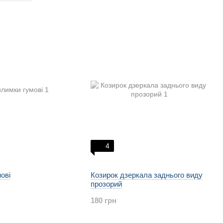
4
ові
Козирок дзеркала заднього виду
прозорий
180 грн