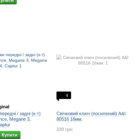
Купити
4
ginal
ередні / задні (к-т)
Свічковий ключ (посилений) A&I
ence, Megane 3,
80516 16мм.
ne 4, Captur
230 грн
Купити