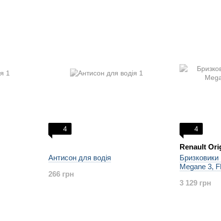
4
4
Renault Ori
Антисон для водія
Бризковики 
Megane 3, F
266 грн
3 129 грн