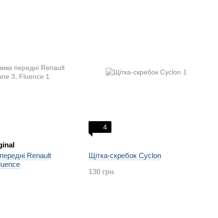
4
ginal
передні Renault
Щітка-скребок Cyclon
luence
130 грн