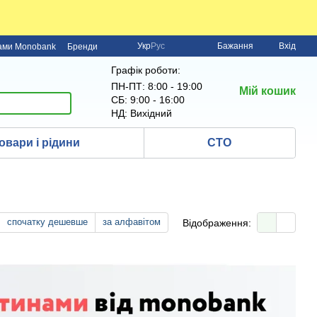
Укр
Рус
Бажання
Вхід
нами Monobank
Бренди
Графік роботи:
ПН-ПТ: 8:00 - 19:00
Мій кошик
СБ: 9:00 - 16:00
НД: Вихідний
овари і рідини
СТО
спочатку дешевше
за алфавітом
Відображення: