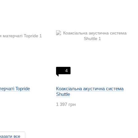
4
ерчаті Topride
Коаксіальна акустична система
Shuttle
1 397 грн
казати все