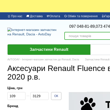
Перейти до основного контенту
🥇 Про нас
🚚 Доставка
💸Оплата
💱 Обмін та повернення
👍Гар
097 048-81-89,
073 474
Запчастини Renault
AVTODAY - Інтернет-магазин запчастин до Renault, Dacia
Запчастини Renault
Аксесуари Renault Fluence 
2020 р.в.
Ціна, грн
Від Ціна, грн
До Ціна, грн
ОК
Бренд