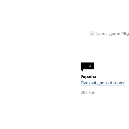
4
Україна
Пускові дроти Alligator
367 грн