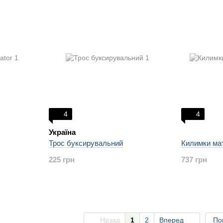
4
4
Україна
Трос буксирувальний
Килимки мат
225 грн
737 грн
Назад
1
2
Вперед
По