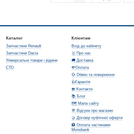
Каталог
Клієнтам
Запчастини Renault
Вхід до кабінету
Запчастини Dacia
🥇 Про нас
Універсальні товари і рідини
🚚 Доставка
СТО
💸Оплата
💱 Обмін та повернення
👍Гарантія
☎️ Контакти
📚 Блог
🗺️ Мапа сайту
💬 Відгуки про магазин
🤝 Договір публічної оферти
🏦 Оплата частинами
Monobank