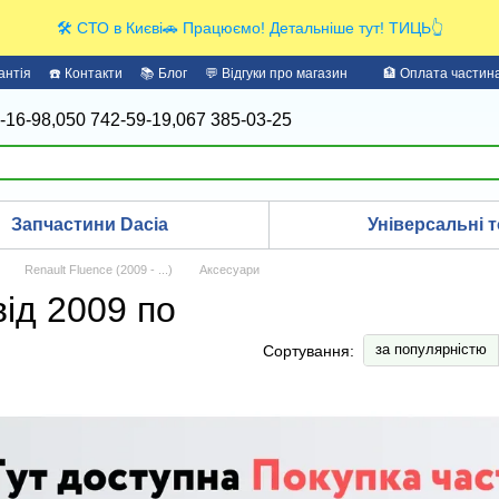
🛠️ СТО в Києві🚗 Працюємо! Детальніше тут! ТИЦЬ👆
антія
☎️ Контакти
📚 Блог
💬 Відгуки про магазин
🏦 Оплата части
-16-98,
050 742-59-19,
067 385-03-25
Запчастини Dacia
Універсальні т
Renault Fluence (2009 - ...)
Аксесуари
від 2009 по
за популярністю
Сортування: