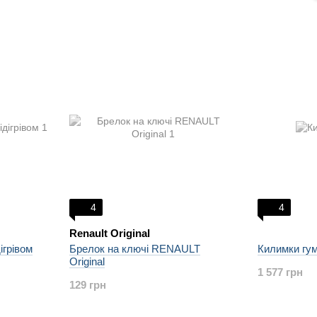
4
4
Renault Original
ігрівом
Брелок на ключі RENAULT
Килимки гум
Original
1 577 грн
129 грн