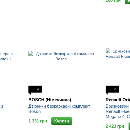
166 грн
4
4
BOSCH (Німеччина)
Renault Ori
 з
Двірники безкаркасні комплект
Бризковики п
)
Bosch
Renault Flu
Mega
1 331 грн
Купити
2 423 грн