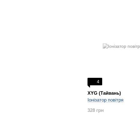
4
XYG (Тайвань)
Іонізатор повітря
328 грн