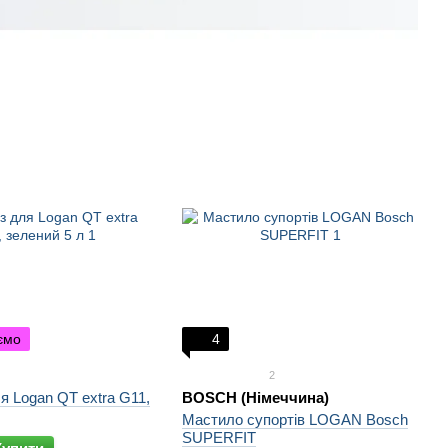
ємо
4
2
я Logan QT extra G11,
BOSCH (Німеччина)
Мастило супортів LOGAN Bosch
SUPERFIT