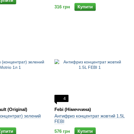
Купити
316 грн
Купити
4
lt (Original)
Febi (Німеччина)
онцентрат) зелений
Антифриз концентрат жовтий 1.5L
FEBI
Купити
576 грн
Купити