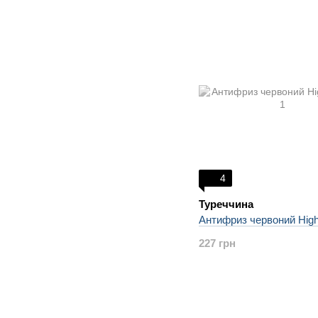
4
Туреччина
Антифриз червоний High
227 грн