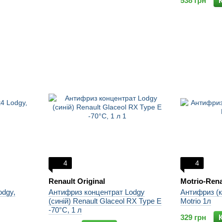
538 грн
4
4
Renault Original
Motrio-Renau
odgy,
Антифриз концентрат Lodgy
Антифриз (к
(синій) Renault Glaceol RX Type E
Motrio 1л
-70°С, 1 л
329 грн