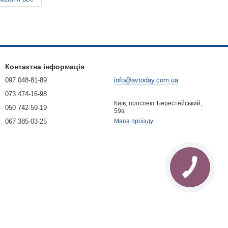
Контактна інформація
097 048-81-89
info@avtoday.com.ua
073 474-16-98
Київ, проспект Берестейський,
050 742-59-19
59а
067 385-03-25
Мапа проїзду