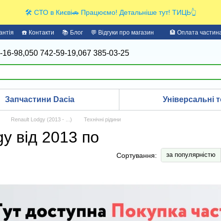
🛠️ СТО в Києві🚗 Працюємо! Детальніше тут! ТИЦЬ👆
антія
☎️ Контакти
📚 Блог
💬 Відгуки про магазин
🏦 Оплата части
-16-98,
050 742-59-19,
067 385-03-25
Запчастини Dacia
Універсальні т
Renault Lodgy (2013 - ...)
Технічні рідини
gy від 2013 по
за популярністю
Сортування: