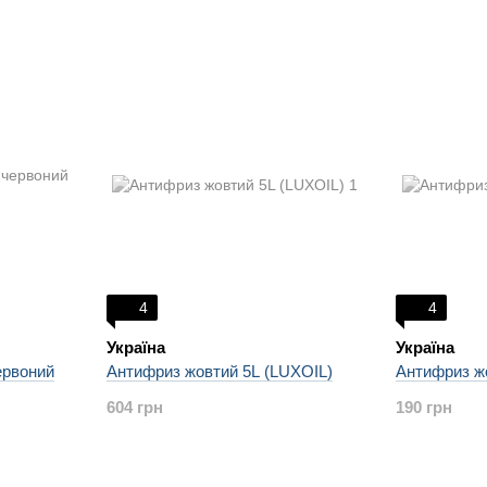
4
4
Україна
Україна
ервоний
Антифриз жовтий 5L (LUXOIL)
Антифриз жо
604 грн
190 грн