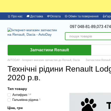
Перейти до основного контенту
🥇 Про нас
🚚 Доставка
💸Оплата
💱 Обмін та повернення
👍Гар
097 048-81-89,
073 474
Запчастини Renault
AVTODAY - Інтернет-магазин запчастин до Renault, Dacia
Запчастини Renault
Технічні рідини Renault Lod
2020 р.в.
Тип товару
Антифриз
14
Гальмівна рідина
1
Ціна, грн