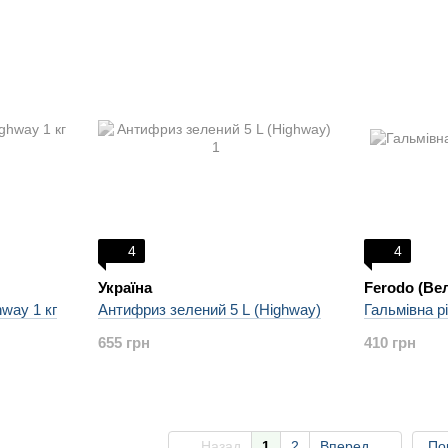
4
4
Україна
Ferodo (Ве
way 1 кг
Антифриз зелений 5 L (Highway)
Гальмівна 
655 грн
410 грн
Назад
1
2
Вперед
По