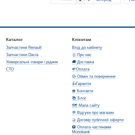
Каталог
Клієнтам
Запчастини Renault
Вхід до кабінету
Запчастини Dacia
🥇 Про нас
Універсальні товари і рідини
🚚 Доставка
СТО
💸Оплата
💱 Обмін та повернення
👍Гарантія
☎️ Контакти
📚 Блог
🗺️ Мапа сайту
💬 Відгуки про магазин
🤝 Договір публічної оферти
🏦 Оплата частинами
Monobank