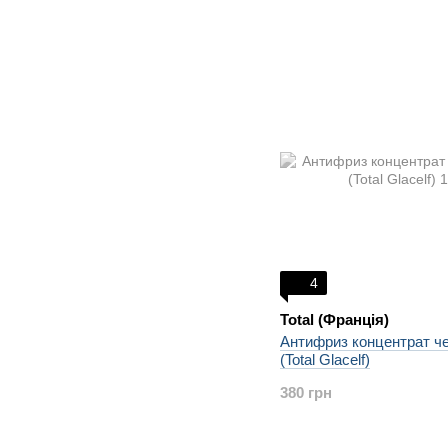
4
Total (Франція)
Антифриз концентрат ч
(Total Glacelf)
380 грн