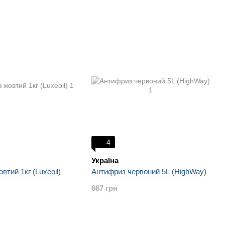
4
Україна
втий 1кг (Luxeoil)
Антифриз червоний 5L (HighWay)
667 грн