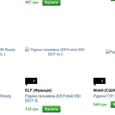
497 грн
Купити
4
4
ELF (Франція)
Mobil (США
 Ready
Рідина гальмівна (Elf Frelub 650
Рідина ГУР 
DOT 4)
544 грн
714 грн
Купити