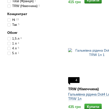
Купити
Total (Франція)
1
415 грн
TRW (Німеччина)
1
Концентрат
Ні
15
Так
5
Обсяг
1,5 л
6
1 л
4
4 л
5
5 л
1
4
TRW (Німеччина)
Гальмівна рідина Dot4 L
TRW 1л
435 грн
Купити