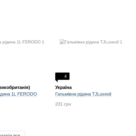
4
ликобританія)
Україна
рідина 1L FERODO
Гальмівна рідина TJLuxeoil
231 грн
казати все