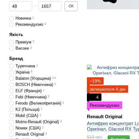
Від Ціна, грн
До Ціна, грн
ОК
Новинка
1
Рекомендуємо
3
Якість
Преміум
2
Високе
3
Бренд
Туреччина
1
Україна
8
Balaton (Угорщина)
13
−19%
BOSCH (Німеччина)
1
залишилося 4 дні
ELF (Франція)
1
Febi (Німеччина)
2
4
Ferodo (Великобританія)
1
Рекомендуємо
K2 (Польща)
1
Mobil (США)
1
Renault Original
Motrio-Renault (Original)
3
Антифриз концентрат Lo
Nowax (США)
1
Оригінал, Glaceol RX Ty
Renault Original
3
510 грн