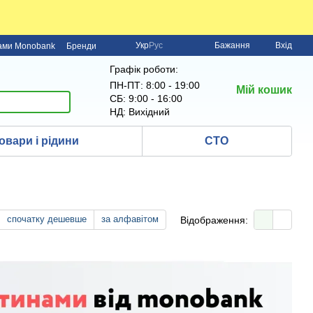
Укр
Рус
Бажання
Вхід
нами Monobank
Бренди
Графік роботи:
ПН-ПТ: 8:00 - 19:00
Мій кошик
СБ: 9:00 - 16:00
НД: Вихідний
овари і рідини
СТО
спочатку дешевше
за алфавітом
Відображення: