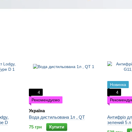
Новинка
4
4
Рекомендуємо
Рекоменду
Україна
dgy,
Вода дистильована 1л , QT
Антифріз дл
pe D
зелений 5 л
75 грн
Купити