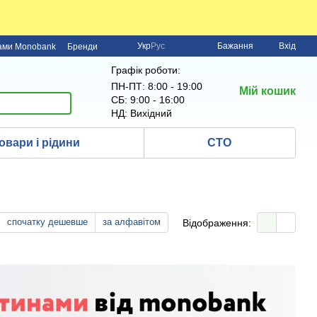
Укр
Рус
Бажання
Вхід
нами Monobank
Бренди
Графік роботи:
ПН-ПТ: 8:00 - 19:00
Мій кошик
СБ: 9:00 - 16:00
НД: Вихідний
овари і рідини
СТО
спочатку дешевше
за алфавітом
Відображення: