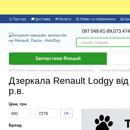
Перейти до основного контенту
🥇 Про нас
🚚 Доставка
💸Оплата
💱 Обмін та повернення
👍Гар
097 048-81-89,
073 474
Запчастини Renault
AVTODAY - Інтернет-магазин запчастин до Renault, Dacia
Запчастини Renault
Дзеркала Renault Lodgy від
р.в.
Ціна, грн
Від Ціна, грн
До Ціна, грн
ОК
Бренд