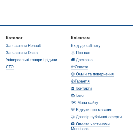
Каталог
Клієнтам
Запчастини Renault
Вхід до кабінету
Запчастини Dacia
🥇 Про нас
Універсальні товари і рідини
🚚 Доставка
СТО
💸Оплата
💱 Обмін та повернення
👍Гарантія
☎️ Контакти
📚 Блог
🗺️ Мапа сайту
💬 Відгуки про магазин
🤝 Договір публічної оферти
🏦 Оплата частинами
Monobank