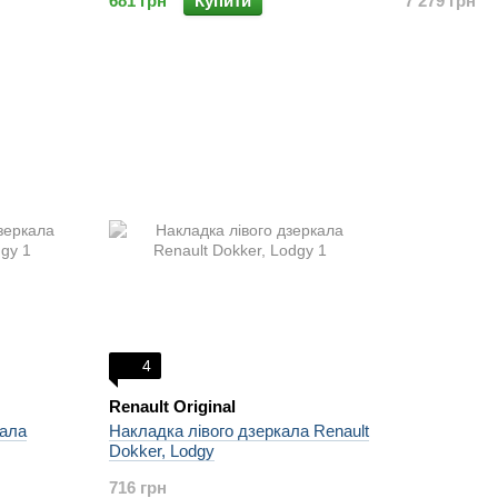
681 грн
Купити
7 279 грн
4
Renault Original
кала
Накладка лівого дзеркала Renault
Dokker, Lodgy
716 грн