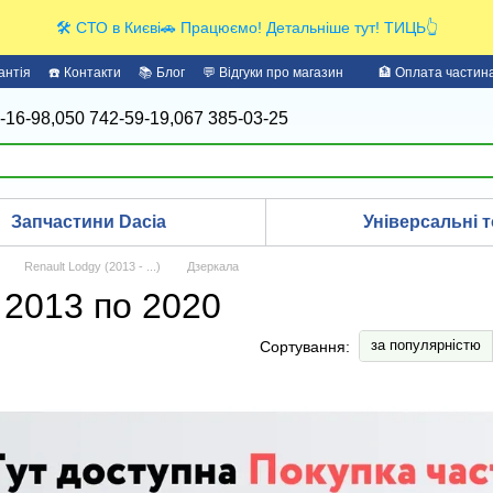
🛠️ СТО в Києві🚗 Працюємо! Детальніше тут! ТИЦЬ👆
антія
☎️ Контакти
📚 Блог
💬 Відгуки про магазин
🏦 Оплата части
-16-98,
050 742-59-19,
067 385-03-25
Запчастини Dacia
Універсальні т
Renault Lodgy (2013 - ...)
Дзеркала
 2013 по 2020
за популярністю
Сортування: