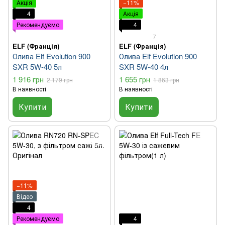
Акція
−11%
4
Акція
Рекомендуємо
4
7
ELF (Франція)
ELF (Франція)
Олива Elf Evolution 900
Олива Elf Evolution 900
SXR 5W-40 5л
SXR 5W-40 4л
1 916 грн
1 655 грн
2 179 грн
1 863 грн
В наявності
В наявності
Купити
Купити
−11%
Відео
4
Рекомендуємо
4