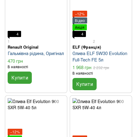
−12%
Відео
Акція
4
4
1
2
Renault Original
ELF (Франція)
Гальмівна рідина, Оригінал
Олива ELF 5W30 Evolution
Full-Tech FE 5л
470 грн
В наявності
1 968 грн
2 232 грн
В наявності
Купити
Купити
−12%