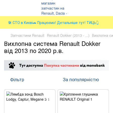
🛠️ СТО в Києві🚗 Працюємо! Детальніше тут! ТИЦЬ👆
Запчастини Renault
Renault Dokker (2013 - ...)
Вихлопна с
Вихлопна система Renault Dokker
від 2013 по 2020 р.в.
Фільтр
За популярністю