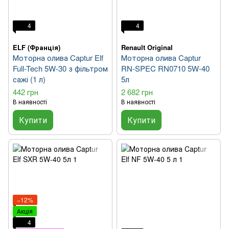
4
4
ELF (Франція)
Renault Original
Моторна олива Captur Elf
Моторна олива Captur
Full-Tech 5W-30 з фільтром
RN-SPEC RN0710 5W-40
сажі (1 л)
5л
442 грн
2 682 грн
В наявності
В наявності
Купити
Купити
−12%
Акція
4