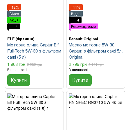
−12%
−11%
Відео
Відео
Акція
4
4
Рекомендуємо
ELF (Франція)
Renault Original
Моторна олива Captur Elf
Масло моторне 5W-30
Full-Tech 5W-30 з фільтром
Captur, з фільтром сажі 5л.
сажі (5 л)
Original
1 968 грн
2 799 грн
2 232 грн
3 141 грн
В наявності
В наявності
Купити
Купити