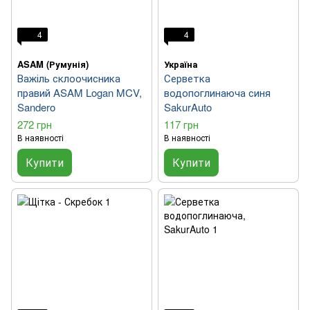
4
4
ASAM (Румунія)
Україна
Важіль склоочисника
Серветка
правий ASAM Logan MCV,
водопоглинаюча синя
Sandero
SakurAuto
272 грн
117 грн
В наявності
В наявності
Купити
Купити