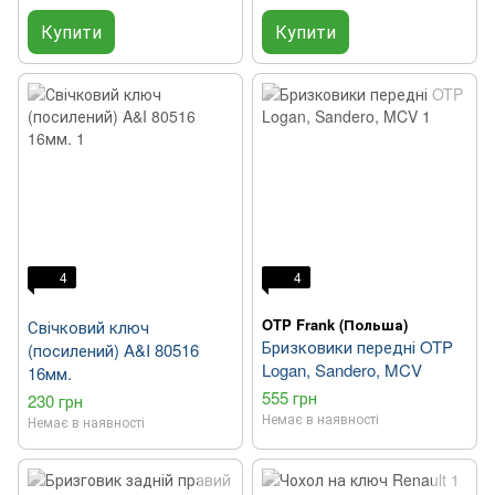
Купити
Купити
4
4
OTP Frank (Польша)
Свічковий ключ
Бризковики передні OTP
(посилений) A&I 80516
Logan, Sandero, MCV
16мм.
555 грн
230 грн
Немає в наявності
Немає в наявності