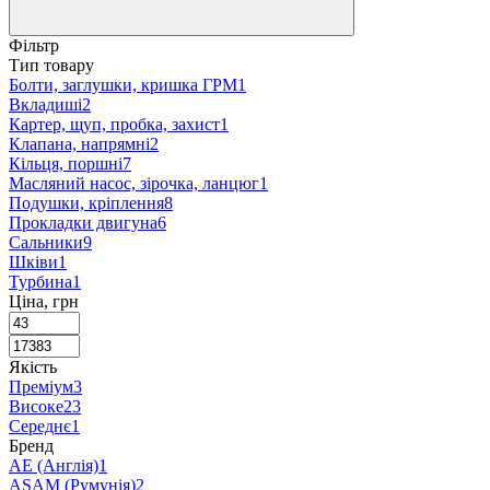
Фільтр
Тип товару
Болти, заглушки, кришка ГРМ
1
Вкладиші
2
Картер, щуп, пробка, захист
1
Клапана, напрямні
2
Кільця, поршні
7
Масляний насос, зірочка, ланцюг
1
Подушки, кріплення
8
Прокладки двигуна
6
Сальники
9
Шківи
1
Турбина
1
Ціна, грн
Якість
Преміум
3
Високе
23
Середнє
1
Бренд
AE (Англія)
1
ASAM (Румунія)
2