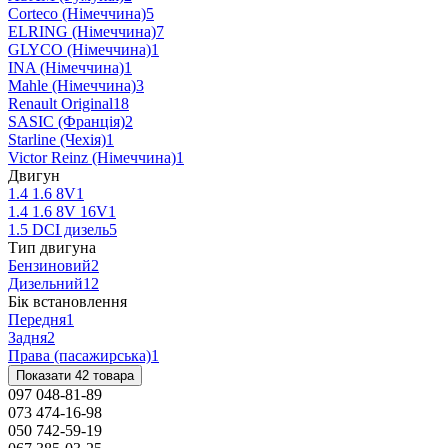
Corteco (Німеччина)
5
ELRING (Німеччина)
7
GLYCO (Німеччина)
1
INA (Німеччина)
1
Mahle (Німеччина)
3
Renault Original
18
SASIC (Франція)
2
Starline (Чехія)
1
Victor Reinz (Німеччина)
1
Двигун
1.4 1.6 8V
1
1.4 1.6 8V 16V
1
1.5 DCI дизель
5
Тип двигуна
Бензиновий
2
Дизельний
12
Бік встановлення
Передня
1
Задня
2
Права (пасажирська)
1
Показати 42 товара
097 048-81-89
073 474-16-98
050 742-59-19