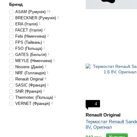
Бренд
ASAM (Румунія)
16
BRECKNER (Румунія)
1
ERA (Італія)
1
FACET (Італія)
2
Febi (Німеччина)
2
FPS (Тайвань)
1
FSO (Польща)
1
GATES (Бельгія)
1
MEYLE (Німеччина)
1
Nissens (Данія)
2
NRF (Голландія)
1
Renault Original
9
SASIC (Франція)
1
SNR (Франція)
1
Thermotec (Польща)
1
VERNET (Франція)
2
4
Renault Original
Термостат Renault Sande
8V, Оригінал