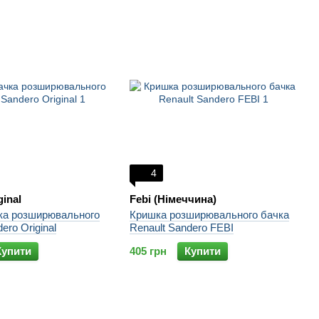
4
ginal
Febi (Німеччина)
ка розширювального
Кришка розширювального бачка
ero Original
Renault Sandero FEBI
Купити
405 грн
Купити