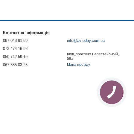
Контактна інформація
097 048-81-89
info@avtoday.com.ua
073 474-16-98
Київ, проспект Берестейський,
050 742-59-19
59а
067 385-03-25
Мапа проїзду