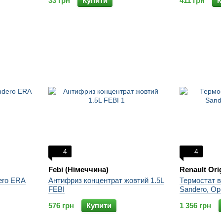
33 грн
Купити
411 грн
4
4
Febi (Німеччина)
Renault Ori
ero ERA
Антифриз концентрат жовтий 1.5L
Термостат в
FEBI
Sandero, Ор
576 грн
Купити
1 356 грн