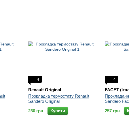
4
4
Renault Original
FACET (Італ
ult
Прокладка термостату Renault
Прокладання
Sandero Original
Sandero Fac
230 грн
Купити
257 грн