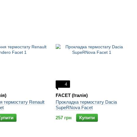
4
ія)
FACET (Італія)
 термостату Renault
Прокладка термостату Dacia
et
SupeRNova Facet
Купити
257 грн
Купити