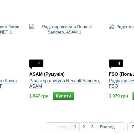
4
4
ASAM (Румунія)
FSO (Поль
о бачка
Радіатор двигуна Renault Sandero,
Радіатор печ
T
ASAM
FSO
1 847 грн
Купити
1 079 грн
Назад
1
2
3
Вперед