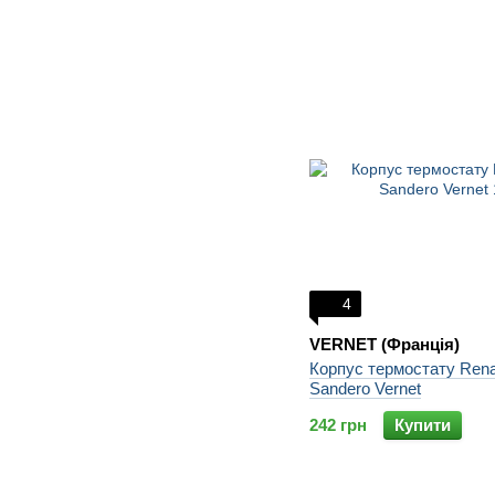
4
VERNET (Франція)
Корпус термостату Rena
Sandero Vernet
242 грн
Купити