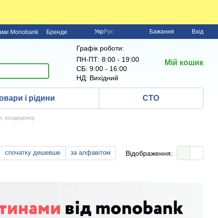
Укр
Рус
Бажання
Вхід
нами Monobank
Бренди
Графік роботи:
ПН-ПТ: 8:00 - 19:00
Мій кошик
СБ: 9:00 - 16:00
НД: Вихідний
овари і рідини
СТО
, кондиціонер
спочатку дешевше
за алфавітом
Відображення: