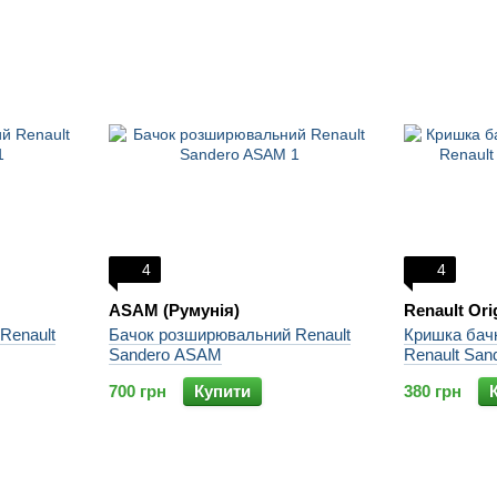
4
4
ASAM (Румунія)
Renault Ori
Renault
Бачок розширювальний Renault
Кришка бач
Sandero ASAM
Renault Sand
700 грн
Купити
380 грн