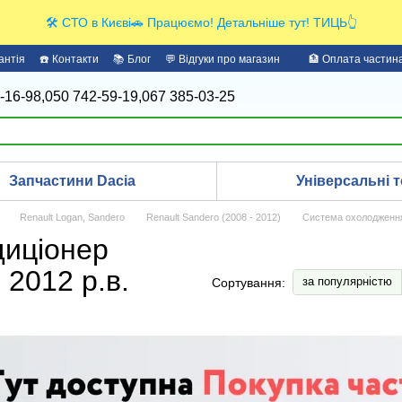
🛠️ СТО в Києві🚗 Працюємо! Детальніше тут! ТИЦЬ👆
антія
☎️ Контакти
📚 Блог
💬 Відгуки про магазин
🏦 Оплата части
-16-98,
050 742-59-19,
067 385-03-25
Запчастини Dacia
Універсальні т
Renault Logan, Sandero
Renault Sandero (2008 - 2012)
Система охолодження
диціонер
 2012 р.в.
за популярністю
Сортування: