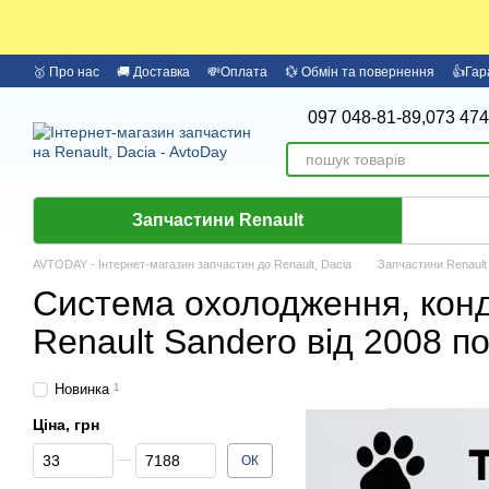
Перейти до основного контенту
🥇 Про нас
🚚 Доставка
💸Оплата
💱 Обмін та повернення
👍Гар
097 048-81-89,
073 474
Запчастини Renault
AVTODAY - Інтернет-магазин запчастин до Renault, Dacia
Запчастини Renault
Система охолодження, кон
Renault Sandero від 2008 по
Новинка
1
Ціна, грн
Від Ціна, грн
До Ціна, грн
ОК