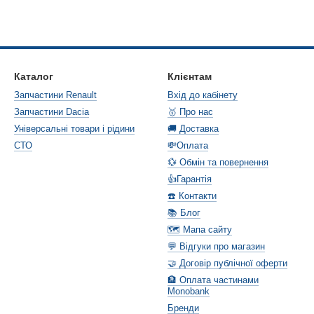
Каталог
Клієнтам
Запчастини Renault
Вхід до кабінету
Запчастини Dacia
🥇 Про нас
Універсальні товари і рідини
🚚 Доставка
СТО
💸Оплата
💱 Обмін та повернення
👍Гарантія
☎️ Контакти
📚 Блог
🗺️ Мапа сайту
💬 Відгуки про магазин
🤝 Договір публічної оферти
🏦 Оплата частинами
Monobank
Бренди