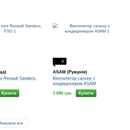
4
ща)
ASAM (Румунія)
і Renault Sandero,
Вентилятор салону з
кондиціонером ASAM
Купити
3 686 грн
Купити
Показати все