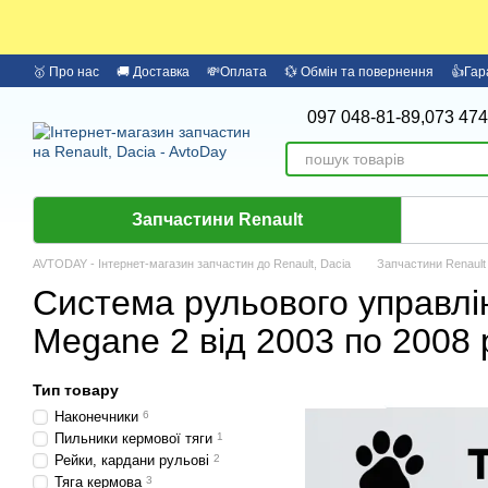
Перейти до основного контенту
🥇 Про нас
🚚 Доставка
💸Оплата
💱 Обмін та повернення
👍Гар
097 048-81-89,
073 474
Запчастини Renault
AVTODAY - Інтернет-магазин запчастин до Renault, Dacia
Запчастини Renault
Система рульового управлі
Megane 2 від 2003 по 2008 р
Тип товару
Наконечники
6
Пильники кермової тяги
1
Рейки, кардани рульові
2
Тяга кермова
3