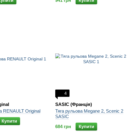
Купити
941 грн
Купити
4
ginal
SASIC (Франція)
а RENAULT Original
Тяга рульова Megane 2, Scenic 2
SASIC
Купити
684 грн
Купити