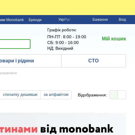
Укр
Рус
Бажання
Вхід
нами Monobank
Бренди
Графік роботи:
ПН-ПТ: 8:00 - 19:00
Мій кошик
СБ: 9:00 - 16:00
НД: Вихідний
овари і рідини
СТО
управління
спочатку дешевше
за алфавітом
Відображення: