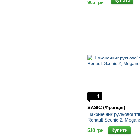
Купити
965 грн
4
SASIC (Франція)
Наконечник рульової тяг
Renault Scenic 2, Megan
518 грн
Купити