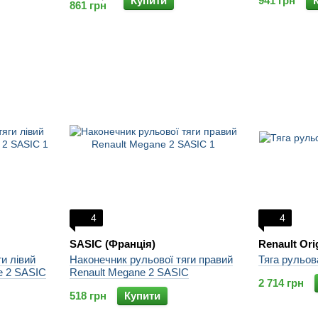
Купити
941 грн
861 грн
4
4
SASIC (Франція)
Renault Ori
и лівий
Наконечник рульової тяги правий
Тяга рульов
e 2 SASIC
Renault Megane 2 SASIC
2 714 грн
518 грн
Купити