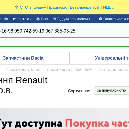
🛠️ СТО в Києві🚗 Працюємо! Детальніше тут! ТИЦЬ👆
антія
☎️ Контакти
📚 Блог
💬 Відгуки про магазин
🏦 Оплата части
-16-98,
050 742-59-19,
067 385-03-25
Запчастини Dacia
Універсальні т
Renault Megane, Scenic
Renault Megane 2 (2003 - 2008)
Система рульового 
ння Renault
.в.
за популярністю
Сортування: