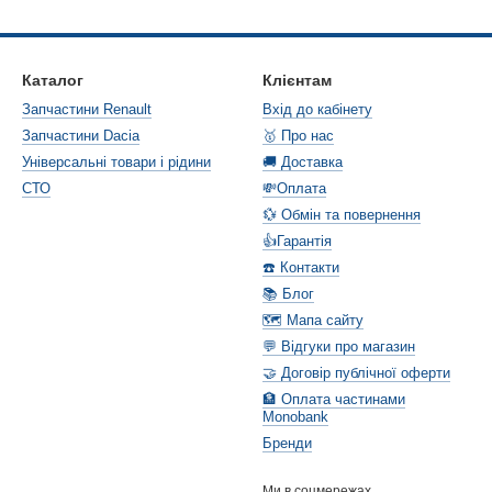
Каталог
Клієнтам
Запчастини Renault
Вхід до кабінету
Запчастини Dacia
🥇 Про нас
Універсальні товари і рідини
🚚 Доставка
СТО
💸Оплата
💱 Обмін та повернення
👍Гарантія
☎️ Контакти
📚 Блог
🗺️ Мапа сайту
💬 Відгуки про магазин
🤝 Договір публічної оферти
🏦 Оплата частинами
Monobank
Бренди
Ми в соцмережах