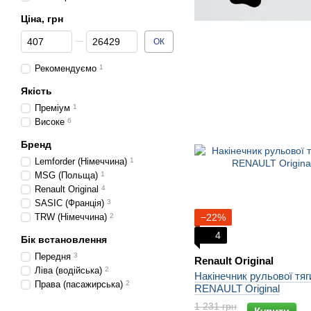
Ціна, грн
Від Ціна, грн
До Ціна, грн
ОК
Рекомендуємо
1
Якість
Преміум
1
Високе
6
Бренд
Lemforder (Німеччина)
1
MSG (Польща)
1
Renault Original
4
SASIC (Франція)
3
TRW (Німеччина)
2
−22%
4
Бік встановлення
Передня
3
Renault Original
Ліва (водійська)
2
Накінечник рульової тяг
Права (пасажирська)
2
RENAULT Original
1 231 грн