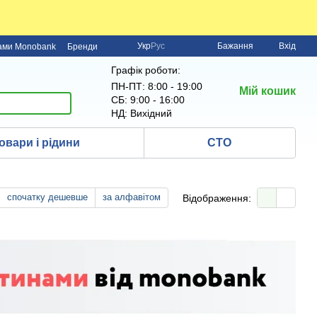
Укр
Рус
Бажання
Вхід
нами Monobank
Бренди
Графік роботи:
ПН-ПТ: 8:00 - 19:00
Мій кошик
СБ: 9:00 - 16:00
НД: Вихідний
овари і рідини
СТО
спочатку дешевше
за алфавітом
Відображення: