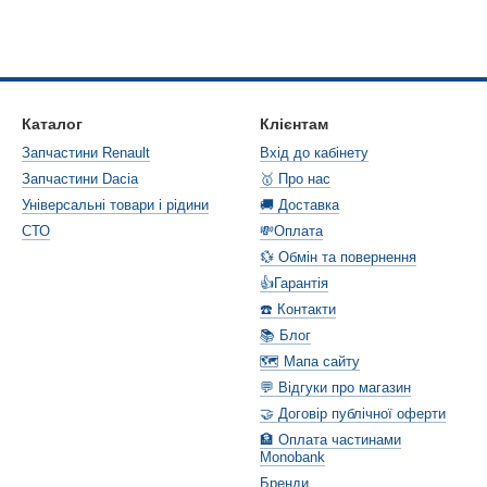
Каталог
Клієнтам
Запчастини Renault
Вхід до кабінету
Запчастини Dacia
🥇 Про нас
Універсальні товари і рідини
🚚 Доставка
СТО
💸Оплата
💱 Обмін та повернення
👍Гарантія
☎️ Контакти
📚 Блог
🗺️ Мапа сайту
💬 Відгуки про магазин
🤝 Договір публічної оферти
🏦 Оплата частинами
Monobank
Бренди