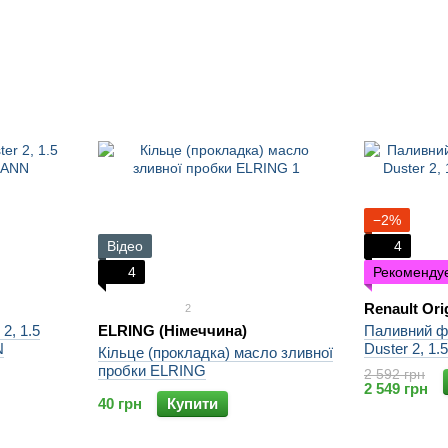
−2%
Відео
4
4
Рекоменду
Renault Ori
2
2, 1.5
ELRING (Німеччина)
Паливний фі
N
Duster 2, 1.
Кільце (прокладка) масло зливної
пробки ELRING
2 592 грн
2 549 грн
40 грн
Купити