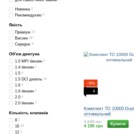
Новинка
2
Рекомендуємо
5
Якість
Преміум
13
Високе
19
Середнє
4
Об'єм двигуна
1.0 MPI бензин
2
1.4 бензин
1
1.5
4
1.5 DCI дизель
24
−9%
1.6
4
4
1.6 бензин
1
2.0
4
2.0 бензин
7
Комплект ТО 10000 Duste
Кількість клапанів
оптимальний
8
2
4 588 грн
Купити
4 195 грн
16
10
12
1