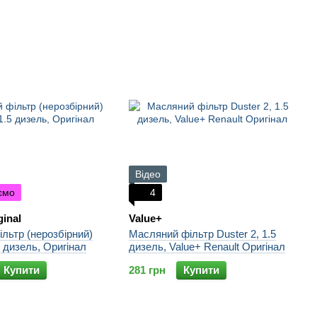
Відео
ємо
4
ginal
Value+
льтр (нерозбірний)
Масляний фільтр Duster 2, 1.5
5 дизель, Оригінал
дизель, Value+ Renault Оригінал
Купити
281 грн
Купити