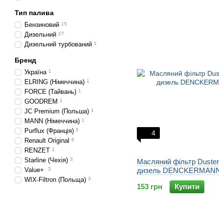
Тип палива
Бензиновий
15
Дизельний
27
Дизельний турбований
1
Бренд
Україна
1
ELRING (Німеччина)
1
FORCE (Тайвань)
1
GOODREM
1
JC Premium (Польша)
1
MANN (Німеччина)
1
Purflux (Франція)
5
4
Renault Original
8
RENZET
1
Starline (Чехія)
3
Масляний фільтр Duster 
Value+
3
дизель DENCKERMAN
WIX-Filtron (Польща)
3
153 грн
Купити