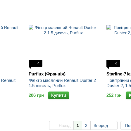
4
4
Purflux (Франція)
Starline (Че
 Renault
Фільтр масляний Renault Duster 2
Повітряний 
1.5 дизель, Purflux
Duster 2, 1.
286 грн
Купити
252 грн
Назад
1
2
Вперед
По