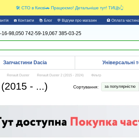
🛠️ СТО в Києві🚗 Працюємо! Детальніше тут! ТИЦЬ👆
антія
☎️ Контакти
📚 Блог
💬 Відгуки про магазин
🏦 Оплата части
-16-98,
050 742-59-19,
067 385-03-25
Запчастини Dacia
Універсальні т
Renault Duster
Renault Duster 2 (2015 - 2024)
Фільтр
2015 - ...)
за популярністю
Сортування: