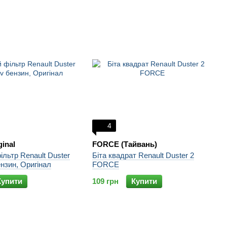
4
ginal
FORCE (Тайвань)
льтр Renault Duster
Біта квадрат Renault Duster 2
ензин, Оригінал
FORCE
Купити
109 грн
Купити