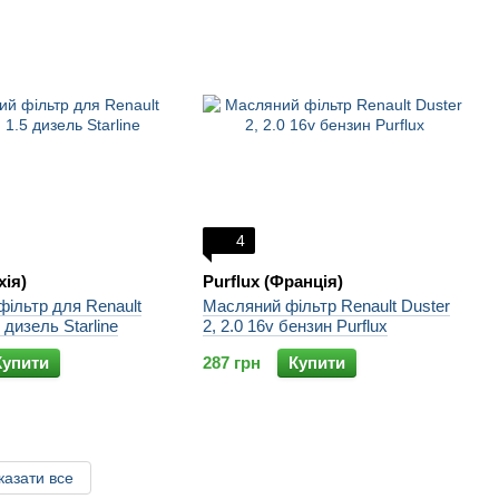
4
хія)
Purflux (Франція)
фільтр для Renault
Масляний фільтр Renault Duster
5 дизель Starline
2, 2.0 16v бензин Purflux
Купити
287 грн
Купити
казати все