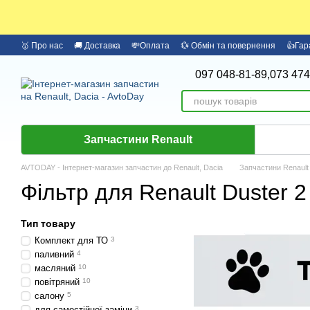
Перейти до основного контенту
🥇 Про нас
🚚 Доставка
💸Оплата
💱 Обмін та повернення
👍Гар
097 048-81-89,
073 474
Запчастини Renault
AVTODAY - Інтернет-магазин запчастин до Renault, Dacia
Запчастини Renault
Фільтр для Renault Duster 2 (
Тип товару
Комплект для ТО
3
паливний
4
масляний
10
повітряний
10
салону
5
для самостійної заміни
3