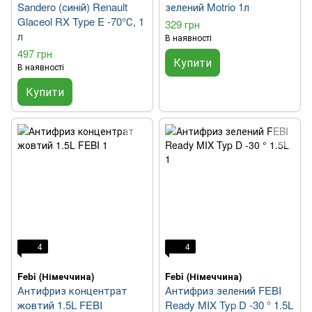
Sandero (синій) Renault
зелений Motrio 1л
Glaceol RX Type E -70°С, 1
329 грн
л
В наявності
497 грн
Купити
В наявності
Купити
4
4
Febi (Німеччина)
Febi (Німеччина)
Антифриз концентрат
Антифриз зелений FEBI
жовтий 1.5L FEBI
Ready MIX Typ D -30 ° 1.5L