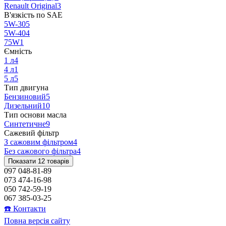
Renault Original
3
В'язкість по SAE
5W-30
5
5W-40
4
75W
1
Ємність
1 л
4
4 л
1
5 л
5
Тип двигуна
Бензиновий
5
Дизельний
10
Тип основи масла
Синтетичне
9
Сажевий фільтр
З сажовим фільтром
4
Без сажового фільтра
4
Показати 12 товарів
097 048-81-89
073 474-16-98
050 742-59-19
067 385-03-25
☎️ Контакти
Повна версія сайту