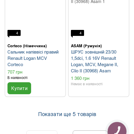
4
4
Corteco (Німеччина)
ASAM (Румунія)
Сальник напіввісі правий
ШРУС зовнішній 23/30
Renault Logan MCV
1,5dci, 1.6 16V Renault
Corteco
Logan, MCV, Megane II,
Clio II (30968) Asam
707 грн
В наявності
1 360 грн
Немає в наявності
Купити
Показати ще 5 товарів