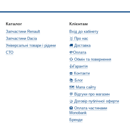
Каталог
Клієнтам
Запчастини Renault
Вхід до кабінету
Запчастини Dacia
🥇 Про нас
Універсальні товари і рідини
🚚 Доставка
СТО
💸Оплата
💱 Обмін та повернення
👍Гарантія
☎️ Контакти
📚 Блог
🗺️ Мапа сайту
💬 Відгуки про магазин
🤝 Договір публічної оферти
🏦 Оплата частинами
Monobank
Бренди