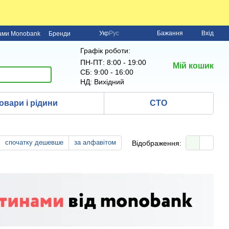
Укр
Рус
Бажання
Вхід
нами Monobank
Бренди
Графік роботи:
ПН-ПТ: 8:00 - 19:00
Мій кошик
СБ: 9:00 - 16:00
НД: Вихідний
овари і рідини
СТО
спочатку дешевше
за алфавітом
Відображення: