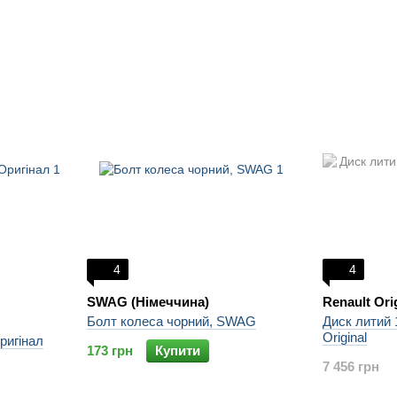
4
4
SWAG (Німеччина)
Renault Ori
Болт колеса чорний, SWAG
Диск литий
Original
ригінал
173 грн
Купити
7 456 грн