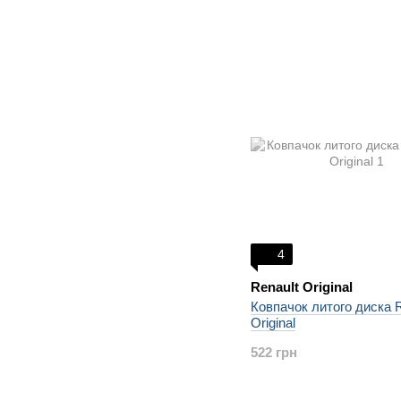
4
Renault Original
Ковпачок литого диска
Original
522 грн