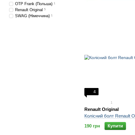
OTP Frank (Польша)
1
Renault Original
5
SWAG (Німеччина)
1
4
1
Renault Original
Колісний болт Renault О
190 грн
Купити