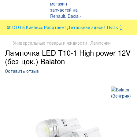
🛠️ СТО в Киеве🚗 Работаем! Детальнее здесь! ТЫЦь 👆
Универсальные товары и жидкости
Лампочки
Лампочка LED T10-1 High power 12V
(без цок.) Balaton
Оставить отзыв